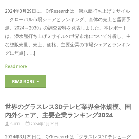
業
模、
2024年3月29日に、QYResearchは「潜水艦打ち上げミサイル
市
ラ
―グローバル市場シェアとランキング、全体の売上と需要予
国
場
ン
測、2024～2030」の調査資料を発表しました。本レポート
内
は、潜水艦打ち上げミサイルの世界市場について分析し、主
動
キ
な総販売量、売上、価格、主要企業の市場シェアとランキン
外
向
ン
グに焦点[……]
シ
お
グ
Read more
ェ
よ
2024"
"潜
READ MORE
ア、
び
水
主
予
世界のグラスレス3Dテレビ業界全体規模、国
艦
要
内外シェア、主要企業ランキング2024
測：
打
SUFEI
2024年3月29日
企
タ
ち
2024年3月29日に、QYResearchは「グラスレス3Dテレビ―グ
業