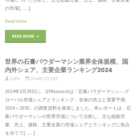
業
模、
世
地
の市場[……]
ラ
販
界
域
Read more
ン
売
市
別
"世
READ MORE
キ
量、
場
2024-
界
ン
売
シ
2030"
世界の石膏パウダーマシン業界全体規模、国
の
グ
内外シェア、主要企業ランキング2024
上
ェ
ド
SUFEI
2024年3月29日
2024"
高、
ア
イ
2024年3月29日に、QYResearchは「石膏パウダーマシン―グ
価
2024"
ローバル市場シェアとランキング、全体の売上と需要予測、
ツ
2024～2030」の調査資料を発表しました。本レポートは、石
格
工
膏パウダーマシンの世界市場について分析し、主な総販売
の
量、売上、価格、主要企業の市場シェアとランキングに焦点
業
を当てて[……]
分