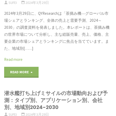
を
SUFEI
2024年3月29日
圧
模、
提
2024年3月29日に、QYResearchは「茶摘み機―グローバル市
CO2
国
場シェアとランキング、全体の売上と需要予測、2024～
供"
シ
2030」の調査資料を発表しました。本レポートは、茶摘み機
内
の世界市場について分析し、主な総販売量、売上、価格、主
ス
外
要企業の市場シェアとランキングに焦点を当てています。ま
テ
た、地域別[……]
シ
ム
Read more
ェ
業
"茶
READ MORE
ア、
界
摘
主
全
潜水艦打ち上げミサイルの市場動向および予
み
要
測：タイプ別、アプリケーション別、会社
体
機
企
別、地域別2024-2030
規
SUFEI
2024年3月29日
の