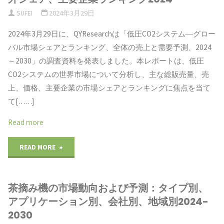
抗
SUFEI
2024年3月29日
向
核
2024年3月29日に、QYResearchは「低圧CO2システム―グロー
分
バル市場シェアとランキング、全体の売上と需要予測、2024
抗
析
～2030」の調査資料を発表しました。本レポートは、低圧
体
CO2システムの世界市場について分析し、主な総販売量、売
と
上、価格、主要企業の市場シェアとランキングに焦点を当て
検
予
て[……]
査
測
Read more
業
レ
"世
READ MORE
界
ポ
界
全
ー
茶摘み機の市場動向および予測：タイプ別、
の
体
アプリケーション別、会社別、地域別2024-
ト
低
2030
規