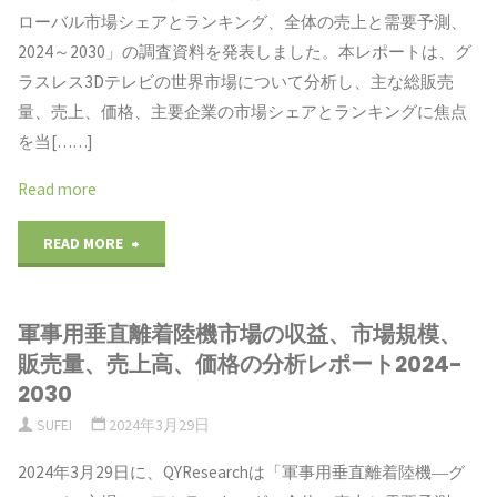
イ
ローバル市場シェアとランキング、全体の売上と需要予測、
上
ラ
2024～2030」の調査資料を発表しました。本レポートは、グ
プ
げ
ラスレス3Dテレビの世界市場について分析し、主な総販売
ン
別、
量、売上、価格、主要企業の市場シェアとランキングに焦点
ミ
キ
を当[……]
ア
サ
ン
Read more
プ
イ
グ
"世
READ MORE
リ
ル
2024"
界
ケ
の
軍事用垂直離着陸機市場の収益、市場規模、
の
ー
市
販売量、売上高、価格の分析レポート2024-
グ
シ
2030
場
SUFEI
2024年3月29日
ラ
ョ
動
2024年3月29日に、QYResearchは「軍事用垂直離着陸機―グ
ス
ン
向