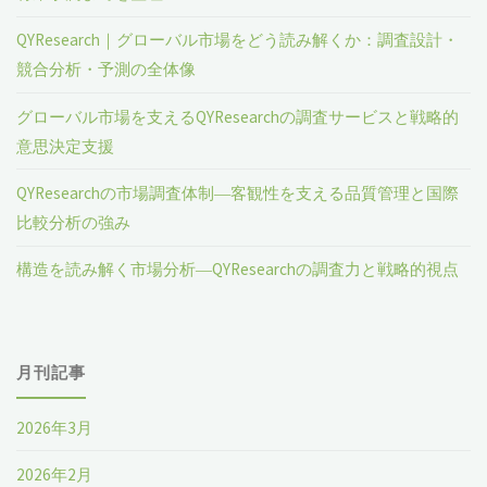
マ
ト
ジ
QYResearch｜グローバル市場をどう読み解くか：調査設計・
シ
業
競合分析・予測の全体像
送
ン
界
グローバル市場を支えるQYResearchの調査サービスと戦略的
業
意思決定支援
り
全
界
QYResearchの市場調査体制―客観性を支える品質管理と国際
体
比較分析の強み
全
規
構造を読み解く市場分析―QYResearchの調査力と戦略的視点
体
模、
規
国
模、
月刊記事
内
国
2026年3月
外
内
2026年2月
シ