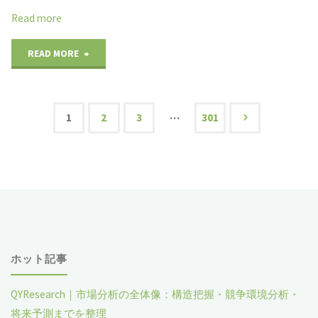
規
Read more
析
格
"世
READ MORE
レ
レ
界
ポ
ー
の
ー
…
1
2
3
301
ル
投
石
ト
サ
膏
2024-
稿
ー
パ
2030"
モ
の
ウ
ス
ペ
ホット記事
ダ
タ
ー
QYResearch｜市場分析の全体像：構造把握・競争環境分析・
ー
ッ
将来予測までを整理