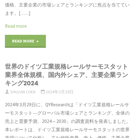
着
プ
価格、主要企業の市場シェアとランキングに焦点を当ててい
模、
ます。[……]
陸
リ
国
Read more
機
ケ
内
市
"衛
READ MORE
ー
外
場
生
シ
シ
世界のドイツ工業規格レールサーモスタット
の
的
ョ
業界全体規模、国内外シェア、主要企業ラン
ェ
収
な
ン
キング2024
ア、
SHULIAN CHEN
2024年3月29日
益、
殺
別、
主
2024年3月29日に、QYResearchは「ドイツ工業規格レールサ
市
虫
会
ーモスタット―グローバル市場シェアとランキング、全体の
要
場
剤
社
売上と需要予測、2024～2030」の調査資料を発表しました。
企
本レポートは、ドイツ工業規格レールサーモスタットの世界
規
の
別、
市場について分析し、主な総販売量、売上、価格、主要企業