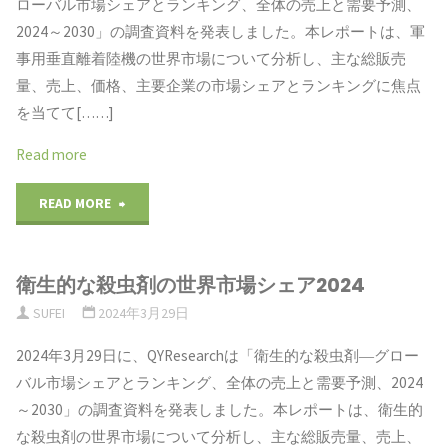
ローバル市場シェアとランキング、全体の売上と需要予測、
レ
別、
2024～2030」の調査資料を発表しました。本レポートは、軍
お
事用垂直離着陸機の世界市場について分析し、主な総販売
ス
会
よ
量、売上、価格、主要企業の市場シェアとランキングに焦点
3D
社
を当てて[……]
び
テ
別、
Read more
予
レ
地
"軍
READ MORE
測：
ビ
域
事
タ
業
別
衛生的な殺虫剤の世界市場シェア2024
用
イ
SUFEI
2024年3月29日
界
2024-
垂
プ
2024年3月29日に、QYResearchは「衛生的な殺虫剤―グロー
全
2030"
直
別、
バル市場シェアとランキング、全体の売上と需要予測、2024
体
～2030」の調査資料を発表しました。本レポートは、衛生的
離
ア
な殺虫剤の世界市場について分析し、主な総販売量、売上、
規