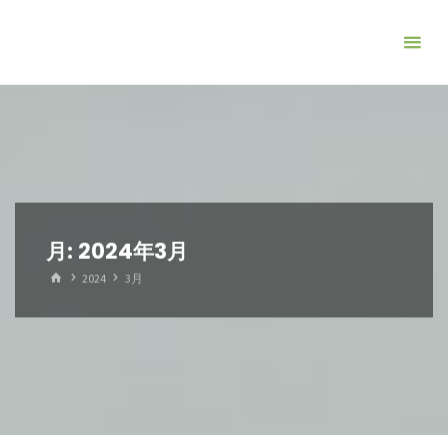
コ
ン
テ
ン
ツ
へ
ス
キ
ッ
月:
2024年3月
プ
ホ
2024
3月
ー
ム