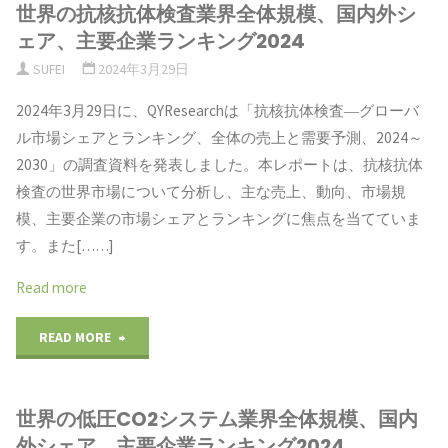
世界の抗核抗体検査業界全体規模、国内外シ
サ
ェア、主要企業ランキング2024
ー
SUFEI
2024年3月29日
チ）：
2024年3月29日に、QYResearchは「抗核抗体検査―グローバ
ル市場シェアとランキング、全体の売上と需要予測、2024～
世
2030」の調査資料を発表しました。本レポートは、抗核抗体
界
検査の世界市場について分析し、主な売上、動向、市場規
模、主要企業の市場シェアとランキングに焦点を当てていま
規
す。また[……]
模
Read more
の
"世
READ MORE
市
界
場
世界の低圧CO2システム業界全体規模、国内
の
動
外シェア、主要企業ランキング2024