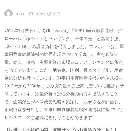
SUFEI
2024年3月29日
2024年3月29日に、QYResearchは「軍事用垂直離着陸機―グ
ローバル市場シェアとランキング、全体の売上と需要予測、
2024～2030」の調査資料を発表しました。本レポートは、軍
事用垂直離着陸機の世界市場について分析し、主な総販売
量、売上、価格、主要企業の市場シェアとランキングに焦点
を当てています。また、地域別、国別、製品タイプ別、用途
別の分析も行っています。軍事用垂直離着陸機の市場規模を
2019年から2030年までの販売量と売上高に基づいて推計と予
測しています。定量分析と定性分析の両方を提供すること
で、企業がビジネス成長戦略を策定し、競争環境を評価し、
市場位置を分析し、軍事用垂直離着陸機関連情報に基づいて
ビジネス上の意思決定を行うことができます。
【
レポートの詳細内容・
無料サンプル
お申込みはこちら
】