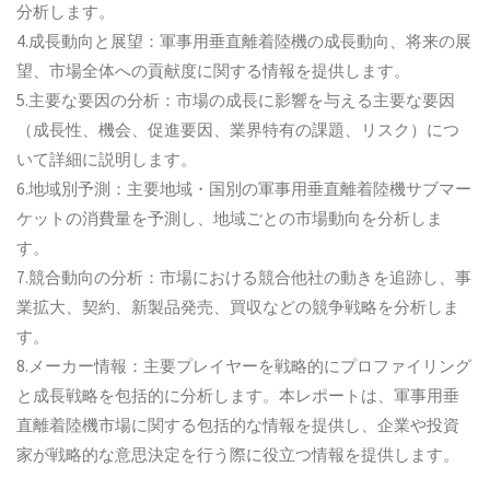
分析します。
4.成長動向と展望：軍事用垂直離着陸機の成長動向、将来の展
望、市場全体への貢献度に関する情報を提供します。
5.主要な要因の分析：市場の成長に影響を与える主要な要因
（成長性、機会、促進要因、業界特有の課題、リスク）につ
いて詳細に説明します。
6.地域別予測：主要地域・国別の軍事用垂直離着陸機サブマー
ケットの消費量を予測し、地域ごとの市場動向を分析しま
す。
7.競合動向の分析：市場における競合他社の動きを追跡し、事
業拡大、契約、新製品発売、買収などの競争戦略を分析しま
す。
8.メーカー情報：主要プレイヤーを戦略的にプロファイリング
と成長戦略を包括的に分析します。本レポートは、軍事用垂
直離着陸機市場に関する包括的な情報を提供し、企業や投資
家が戦略的な意思決定を行う際に役立つ情報を提供します。