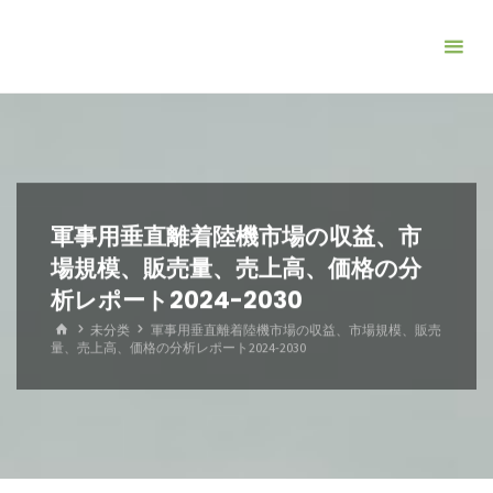
コ
ン
テ
ン
ツ
へ
ス
キ
軍事用垂直離着陸機市場の収益、市
ッ
場規模、販売量、売上高、価格の分
プ
析レポート2024-2030
ホ
未分类
軍事用垂直離着陸機市場の収益、市場規模、販売
ー
量、売上高、価格の分析レポート2024-2030
ム