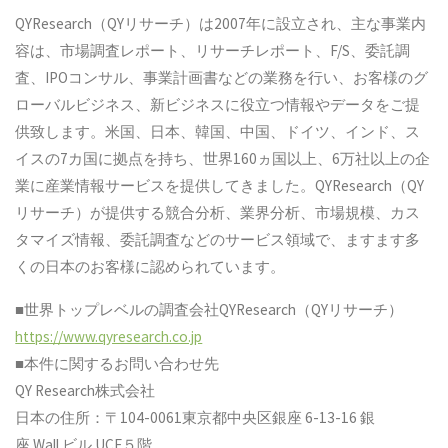
QYResearch（QYリサーチ）は2007年に設立され、主な事業内
容は、市場調査レポート、リサーチレポート、F/S、委託調
査、IPOコンサル、事業計画書などの業務を行い、お客様のグ
ローバルビジネス、新ビジネスに役立つ情報やデータをご提
供致します。米国、日本、韓国、中国、ドイツ、インド、ス
イスの7カ国に拠点を持ち、世界160ヵ国以上、6万社以上の企
業に産業情報サービスを提供してきました。QYResearch（QY
リサーチ）が提供する競合分析、業界分析、市場規模、カス
タマイズ情報、委託調査などのサービス領域で、ますます多
くの日本のお客様に認められています。
■世界トップレベルの調査会社QYResearch（QYリサーチ）
https://www.qyresearch.co.jp
■本件に関するお問い合わせ先
QY Research株式会社
日本の住所：〒104-0061東京都中央区銀座 6-13-16 銀
座 Wall ビル UCF５階