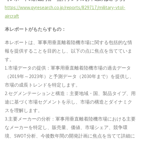
https://www.qyresearch.co.jp/reports/829717/military-vtol-
aircraft
本レポートがもたらすもの：
本レポートは、軍事用垂直離着陸機市場に関する包括的な情
報を提供することを目的とし、以下の点に焦点を当てていま
す。
1.市場データの提供：軍事用垂直離着陸機市場の過去データ
（2019年～2023年）と予測データ（2030年まで）を提供し、
市場の成長トレンドを特定します。
2.セグメンテーションと構造：主要地域・国、製品タイプ、用
途に基づく市場セグメントを示し、市場の構造とダイナミク
スを理解します。
3.主要メーカーの分析：軍事用垂直離着陸機市場における主要
なメーカーを特定し、販売量、価値、市場シェア、競争環
境、SWOT分析、今後数年間の開発計画に焦点を当てて詳細に