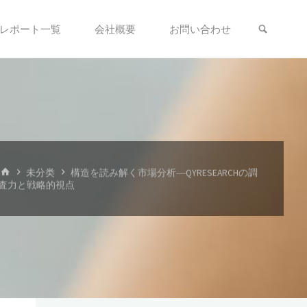
検索
レポート一覧
会社概要
お問い合わせ
ホ
未分类
構造を読み解く市場分析―QYRESEARCHの調
ー
査力と戦略的視点
ム