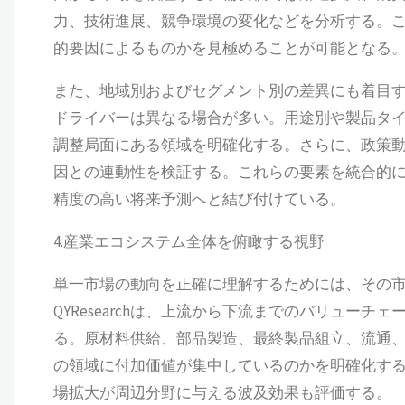
力、技術進展、競争環境の変化などを分析する。
的要因によるものかを見極めることが可能となる
また、地域別およびセグメント別の差異にも着目
ドライバーは異なる場合が多い。用途別や製品タ
調整局面にある領域を明確化する。さらに、政策
因との連動性を検証する。これらの要素を統合的
精度の高い将来予測へと結び付けている。
4.産業エコシステム全体を俯瞰する視野
単一市場の動向を正確に理解するためには、その
QYResearchは、上流から下流までのバリュー
る。原材料供給、部品製造、最終製品組立、流通
の領域に付加価値が集中しているのかを明確化す
場拡大が周辺分野に与える波及効果も評価する。