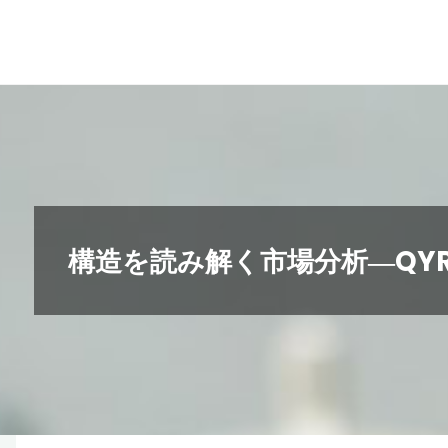
コ
ン
テ
ン
ツ
へ
ス
キ
構造を読み解く市場分析―QYR
ッ
プ