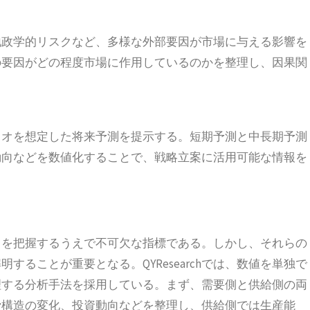
地政学的リスクなど、多様な外部要因が市場に与える影響を
の要因がどの程度市場に作用しているのかを整理し、因果関
リオを想定した将来予測を提示する。短期予測と中長期予測
動向などを数値化することで、戦略立案に活用可能な情報を
向を把握するうえで不可欠な指標である。しかし、それらの
ることが重要となる。QYResearchでは、数値を単独で
理する分析手法を採用している。まず、需要側と供給側の両
費構造の変化、投資動向などを整理し、供給側では生産能