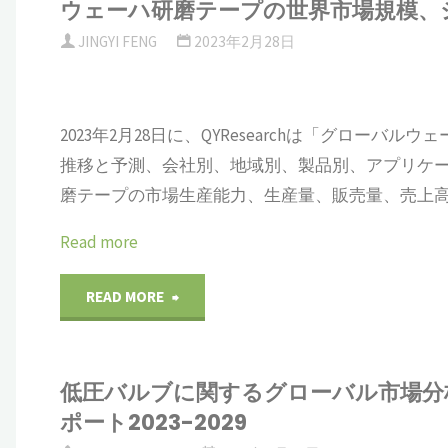
ウェーハ研磨テープの世界市場規模、シェ
ド
JINGYI FENG
2023年2月28日
ラ
フ
2023年2月28日に、QYResearchは「グローバル
ト
推移と予測、会社別、地域別、製品別、アプリケ
磨テープの市場生産能力、生産量、販売量、売上高
フ
Read more
ァ
ン
"ウ
READ MORE
に
ェ
関
低圧バルブに関するグローバル市場分
ー
ポート2023-2029
す
ハ