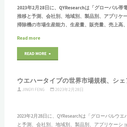
ッ
市
2023年2月28日に、QYResearchは「
グローバル
帯
高、
調
推移と予測、会社別、地域別、製品別、アプリケ
テ
場
価
査
掃除機
の市場生産能力、生産量、販売量、売上高、
ィ
分
格
レ
Read more
ン
析、
調
ポ
"帯
READ MORE
グ
市
査
ー
電
テ
場
レ
ト
ウエハータイプの世界市場規模、シェア、
防
ー
規
ポ
2023-
JINGYI FENG
2023年2月28日
止
プ
模、
ー
2029"
型
の
販
ト
2023年2月28日に、QYResearchは「グローバル
掃
世
と予測、会社別、地域別、製品別、アプリケーシ
売