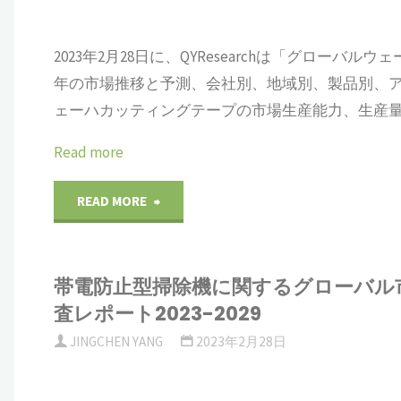
ブ
析、
場
に
市
規
2023年2月28日に、QYResearchは「グローバル
年の市場推移と予測、会社別、地域別、製品別、
関
場
模、
ェーハカッティングテープの市場生産能力、生産量
す
規
シ
Read more
る
模、
ェ
"ウ
READ MORE
グ
販
ア、
ェ
ロ
売
動
帯電防止型掃除機に関するグローバル
ー
ー
量、
向
査レポート2023-2029
ハ
バ
売
JINGCHEN YANG
2023年2月28日
分
カ
ル
上
析