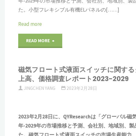
年-2029年の市場推移と予測、会社別、地域別、
の
向
ポ
た。小型フレキシブル有機ELパネルの[……]
ル
世
分
ー
Read more
市
界
析
ト
"小
READ MORE
場
市
調
2023-
型
分
場
査
2029"
磁気フロート式液面スイッチに関する
フ
析、
規
レ
上高、価格調査レポート2023-2029
レ
市
模、
ポ
JINGCHEN YANG
2023年2月28日
キ
場
シ
ー
シ
規
ェ
2023年2月28日に、QYResearchは「
グローバル
磁
ト
年-2029年の市場推移と予測、会社別、地域別、
ブ
模、
ア、
2023-
た。
磁気フロート式液面スイッチ
の市場生産能力、