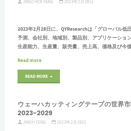
JINGCHEN YANG
2023年2月28日
る
研
グ
磨
2023年2月28日に、QYResearchは「
グローバル
低
ロ
予測、会社別、地域別、製品別、アプリケーショ
テ
生産能力、生産量、販売量、売上高、価格及び今後
ー
ー
Read more
バ
プ
"低
READ MORE
ル
の
圧
市
世
ウェーハカッティングテープの世界市
バ
場
界
2023-2029
ル
分
市
JINGYI FENG
2023年2月28日