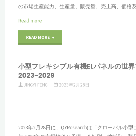
2023-
の市場生産能力、生産量、販売量、売上高、価格及
除
界
量、
2029"
Read more
機
市
売
に
"ウ
READ MORE
場
上
関
エ
規
高、
す
小型フレキシブル有機ELパネルの世
ハ
模、
価
2023-2029
る
ー
シ
格
JINGYI FENG
2023年2月28日
グ
タ
ェ
調
ロ
イ
ア、
査
ー
プ
動
2023年2月28日に、QYResearchは「グローバル
レ
バ