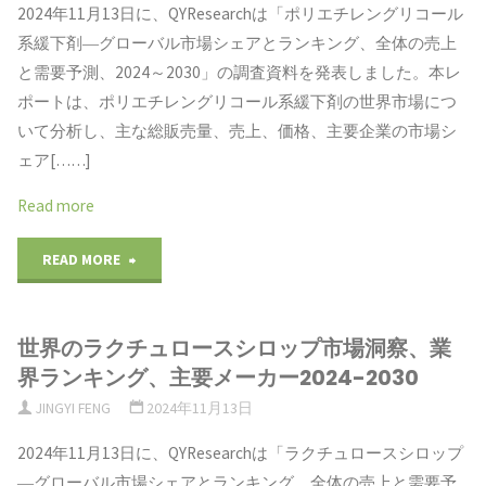
売
2024年11月13日に、QYResearchは「ポリエチレングリコール
の
レ
系緩下剤―グローバル市場シェアとランキング、全体の売上
上
世
と需要予測、2024～2030」の調査資料を発表しました。本レ
ポ
高、
ポートは、ポリエチレングリコール系緩下剤の世界市場につ
界
ー
いて分析し、主な総販売量、売上、価格、主要企業の市場シ
価
市
ェア[……]
ト：
格
場
Read more
規
の
考
"ポ
READ MORE
模、
分
察、
リ
現
析
デ
世界のラクチュロースシロップ市場洞察、業
エ
状、
レ
界ランキング、主要メーカー2024-2030
ー
チ
予
JINGYI FENG
2024年11月13日
ポ
タ
レ
測
2024年11月13日に、QYResearchは「ラクチュロースシロップ
ー
分
―グローバル市場シェアとランキング、全体の売上と需要予