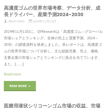
レ
高濃度ゴムの世界市場考察、データ分析、成
用
測
長ドライバー、産業予測2024-2030
ポ
シ
2024-
JINGYI FENG
2024年11月13日
ー
リ
2030"
2024年11月13日に、QYResearchは「高濃度ゴム―グローバル
ト：
市場シェアとランキング、全体の売上と需要予測、2024～
コ
2030」の調査資料を発表しました。本レポートは、高濃度ゴ
成
ー
ムの世界市場について分析し、主な総販売量、売上、価格、
長、
主要企業の市場シェアとランキングに焦点を当てています。
ン
また、[……]
市
ゴ
Read more
場
ム
"高
READ MORE
規
市
濃
模、
場
医療用液状シリコーンゴム市場の収益、市場
度
競