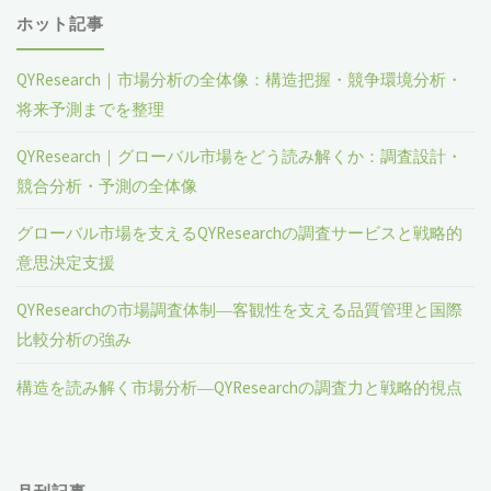
察、
ペ
ホット記事
合
シ
業
パ
ェ
QYResearch｜市場分析の全体像：構造把握・競争環境分析・
ー
界
将来予測までを整理
ネ
ア、
ジ
ラ
QYResearch｜グローバル市場をどう読み解くか：調査設計・
ル
促
競合分析・予測の全体像
ン
送
の
進
グローバル市場を支えるQYResearchの調査サービスと戦略的
キ
世
要
意思決定支援
り
ン
界
因、
QYResearchの市場調査体制―客観性を支える品質管理と国際
グ、
比較分析の強み
市
ト
主
構造を読み解く市場分析―QYResearchの調査力と戦略的視点
場
レ
要
レ
ン
メ
ポ