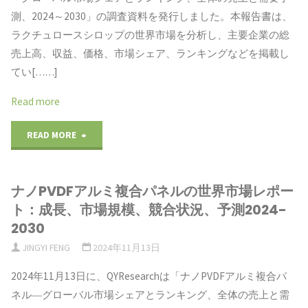
ン
2024-
ト
測、2024～2030」の調査資料を発行しました。本報告書は、
析、
グ
2030"
ラクチュロースシロップの世界市場を分析し、主要企業の総
2024-
成
売上高、収益、価格、市場シェア、ランキングなどを掲載し
リ
2030"
てい[……]
長
コ
Read more
ド
ー
"世
READ MORE
ラ
ル
界
イ
系
ナノPVDFアルミ複合パネルの世界市場レポー
の
バ
緩
ト：成長、市場規模、競合状況、予測2024-
ラ
ー、
2030
下
JINGYI FENG
2024年11月13日
ク
産
剤
2024年11月13日に、QYResearchは「ナノPVDFアルミ複合パ
チ
業
調
ネル―グローバル市場シェアとランキング、全体の売上と需
ュ