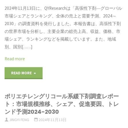
水
産
2024年11月13日に、QYResearchは「高張性下剤―グローバル
の
レ
市場シェアとランキング、全体の売上と需要予測、2024～
の
業
収
ン
2030」の調査資料を発行しました。本報告書は、高張性下剤
下
予
の世界市場を分析し、主要企業の総売上高、収益、価格、市
益、
ド
場シェア、ランキングなどを掲載しています。また、地域
剤
測
市
分
別、国別[……]
の
2024-
場
析
Read more
世
2030"
規
2024-
"高
READ MORE
界
模、
2030"
張
市
販
ポリエチレングリコール系緩下剤調査レポー
性
場
ト：市場規模推移、シェア、促進要因、トレ
売
下
ンド予測2024-2030
調
量、
JINGYI FENG
2024年11月13日
剤
査