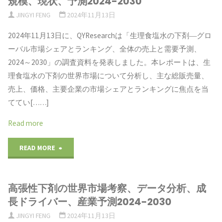
規模、現状、予測2024-2030
ー
液
規
JINGYI FENG
2024年11月13日
タ
状
模、
2024年11月13日に、QYResearchは「生理食塩水の下剤―グロ
分
ーバル市場シェアとランキング、全体の売上と需要予測、
シ
販
2024～2030」の調査資料を発表しました。本レポートは、生
析、
リ
売
理食塩水の下剤の世界市場について分析し、主な総販売量、
成
売上、価格、主要企業の市場シェアとランキングに焦点を当
コ
量、
ててい[……]
長
ー
市
Read more
ド
ン
場
"生
READ MORE
ラ
ゴ
シ
理
イ
ム
ェ
高張性下剤の世界市場考察、データ分析、成
食
バ
市
ア、
長ドライバー、産業予測2024-2030
塩
ー、
JINGYI FENG
2024年11月13日
場
ト