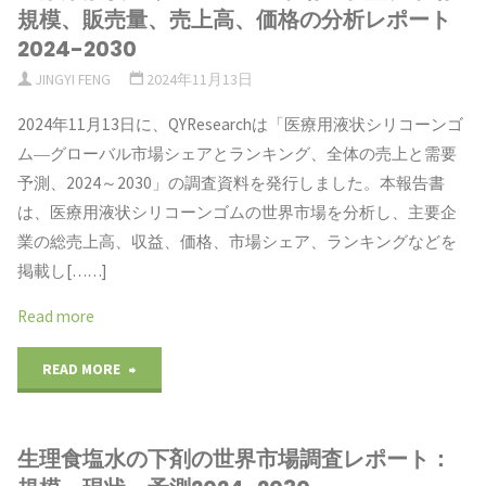
調
規模、販売量、売上高、価格の分析レポート
ゴ
合
2024-2030
査
JINGYI FENG
2024年11月13日
ム
状
レ
2024年11月13日に、QYResearchは「医療用液状シリコーンゴ
の
況、
ポ
ム―グローバル市場シェアとランキング、全体の売上と需要
世
予
予測、2024～2030」の調査資料を発行しました。本報告書
ー
は、医療用液状シリコーンゴムの世界市場を分析し、主要企
界
測
ト：
業の総売上高、収益、価格、市場シェア、ランキングなどを
市
2024-
掲載し[……]
世
場
2030"
Read more
界
考
"医
READ MORE
の
察、
療
産
デ
生理食塩水の下剤の世界市場調査レポート：
用
業