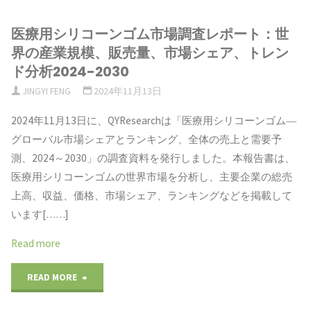
グ
調
医療用シリコーンゴム市場調査レポート：世
ラ
査
界の産業規模、販売量、市場シェア、トレン
ニ
ド分析2024-2030
レ
JINGYI FENG
2024年11月13日
ュ
ポ
2024年11月13日に、QYResearchは「医療用シリコーンゴム―
ー
ー
グローバル市場シェアとランキング、全体の売上と需要予
ル
測、2024～2030」の調査資料を発行しました。本報告書は、
ト：
医療用シリコーンゴムの世界市場を分析し、主要企業の総売
の
規
上高、収益、価格、市場シェア、ランキングなどを掲載して
世
います[……]
模、
界
Read more
現
市
"医
READ MORE
状、
場
療
予