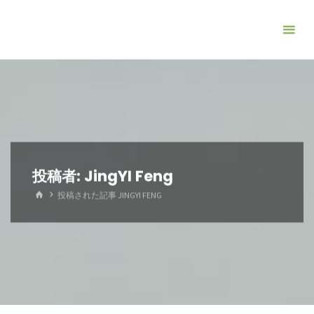
コ
ン
テ
ン
ツ
へ
ス
キ
ッ
投稿者:
JingYI Feng
プ
ホ
投稿された記事 JINGYI FENG
ー
ム