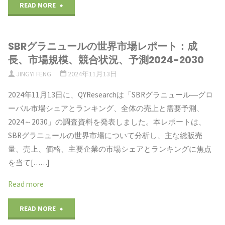
"EPDM
READ MORE
と
SBRグラニュールの世界市場レポート：成
SBR
長、市場規模、競合状況、予測2024-2030
の
JINGYI FENG
2024年11月13日
顆
2024年11月13日に、QYResearchは「SBRグラニュール―グロ
ーバル市場シェアとランキング、全体の売上と需要予測、
粒
2024～2030」の調査資料を発表しました。本レポートは、
の
SBRグラニュールの世界市場について分析し、主な総販売
量、売上、価格、主要企業の市場シェアとランキングに焦点
世
を当て[……]
界
Read more
市
"SBR
READ MORE
場