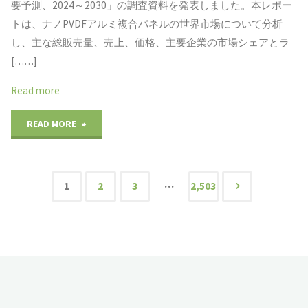
予
要予測、2024～2030」の調査資料を発表しました。本レポー
査
トは、ナノPVDFアルミ複合パネルの世界市場について分析
ロ
測
レ
し、主な総販売量、売上、価格、主要企業の市場シェアとラ
ー
2024-
[……]
ポ
ス
2030"
Read more
ー
シ
"ナ
READ MORE
ト：
ロ
ノ
市
ッ
PVDF
場
…
1
2
3
2,503
プ
投
ア
規
市
ル
模
稿
場
ミ
推
の
洞
複
移、