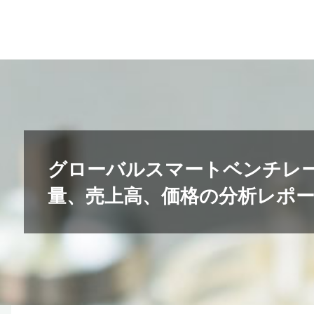
コ
ン
テ
ン
ツ
へ
ス
キ
グローバルスマートベンチレ
ッ
量、売上高、価格の分析レポート2
プ