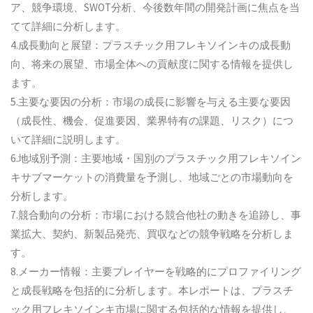
ア、競争環境、SWOT分析、今後数年間の開発計画に焦点を当
てて詳細に分析します。
4.成長動向と展望：プラスチック用フレキソインキの成長動
向、将来の展望、市場全体への貢献度に関する情報を提供し
ます。
5.主要な要因の分析：市場の成長に影響を与える主要な要因
（成長性、機会、促進要因、業界特有の課題、リスク）につ
いて詳細に説明します。
6.地域別予測：主要地域・国別のプラスチック用フレキソイン
キサブマーケットの消費量を予測し、地域ごとの市場動向を
分析します。
7.競合動向の分析：市場における競合他社の動きを追跡し、事
業拡大、契約、新製品発売、買収などの競争戦略を分析しま
す。
8.メーカー情報：主要プレイヤーを戦略的にプロファイリング
と成長戦略を包括的に分析します。本レポートは、プラスチ
ック用フレキソインキ市場に関する包括的な情報を提供し、