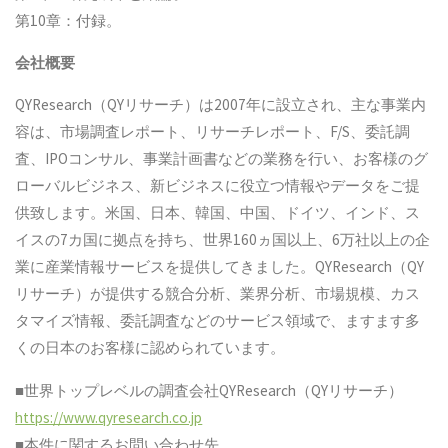
第10章：付録。
会社概要
QYResearch（QYリサーチ）は2007年に設立され、主な事業内
容は、市場調査レポート、リサーチレポート、F/S、委託調
査、IPOコンサル、事業計画書などの業務を行い、お客様のグ
ローバルビジネス、新ビジネスに役立つ情報やデータをご提
供致します。米国、日本、韓国、中国、ドイツ、インド、ス
イスの7カ国に拠点を持ち、世界160ヵ国以上、6万社以上の企
業に産業情報サービスを提供してきました。QYResearch（QY
リサーチ）が提供する競合分析、業界分析、市場規模、カス
タマイズ情報、委託調査などのサービス領域で、ますます多
くの日本のお客様に認められています。
■世界トップレベルの調査会社QYResearch（QYリサーチ）
https://www.qyresearch.co.jp
■本件に関するお問い合わせ先