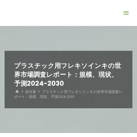
コ
ン
テ
ン
ツ
へ
ス
キ
プラスチック用フレキソインキの世
ッ
界市場調査レポート：規模、現状、
プ
予測2024-2030
ホ
未分类
プラスチック用フレキソインキの世界市場調査レ
ー
ポート：規模、現状、予測2024-2030
ム