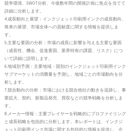
競争環境、SWOT分析、今後数年間の開発計画に焦点を当てて
詳細に分析します。
4.成長動向と展望：インクジェット印刷用インクの成長動向、
将来の展望、市場全体への貢献度に関する情報を提供しま
す。
5.主要な要因の分析：市場の成長に影響を与える主要な要因
（成長性、機会、促進要因、業界特有の課題、リスク）につ
いて詳細に説明します。
6.地域別予測：主要地域・国別のインクジェット印刷用インク
サブマーケットの消費量を予測し、地域ごとの市場動向を分
析します。
7.競合動向の分析：市場における競合他社の動きを追跡し、事
業拡大、契約、新製品発売、買収などの競争戦略を分析しま
す。
8.メーカー情報：主要プレイヤーを戦略的にプロファイリング
と成長戦略を包括的に分析します。本レポートは、インクジ
ェット印刷用インク市場に関する包括的な情報を提供し、企