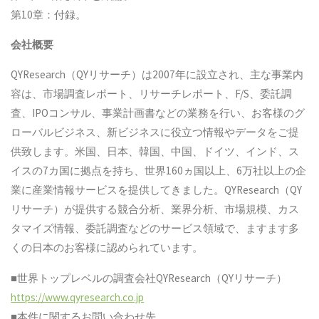
第10章：付録。
会社概要
QYResearch（QYリサーチ）は2007年に設立され、主な事業内
容は、市場調査レポート、リサーチレポート、F/S、委託調
査、IPOコンサル、事業計画書などの業務を行い、お客様のグ
ローバルビジネス、新ビジネスに役立つ情報やデータをご提
供致します。米国、日本、韓国、中国、ドイツ、インド、ス
イスの7カ国に拠点を持ち、世界160ヵ国以上、6万社以上の企
業に産業情報サービスを提供してきました。QYResearch（QY
リサーチ）が提供する競合分析、業界分析、市場規模、カス
タマイズ情報、委託調査などのサービス領域で、ますます多
くの日本のお客様に認められています。
■世界トップレベルの調査会社QYResearch（QYリサーチ）
https://www.qyresearch.co.jp
■本件に関するお問い合わせ先