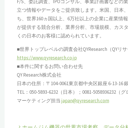
F/S、委託調査、IPOコンサル、事業計画書など
立つ情報やデータをご提供致します。米国、日本、
ち、世界160ヵ国以上、6万社以上の企業に産業情報サ
が提供する競合分析、業界分析、市場規模、カス
くの日本のお客様に認められています。
■世界トップレベルの調査会社QYResearch（QYリ
https://www.qyresearch.co.jp
■本件に関するお問い合わせ先
QY Research株式会社
日本の住所：〒104-0061東京都中央区銀座 6-13-16 銀座
TEL：050-5893-6232（日本）；0081-505893623
マーケティング担当
japan@qyresearch.com
ホームジム機器の世界市場考察、データ分