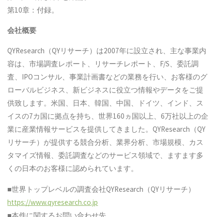
第10章：付録。
会社概要
QYResearch（QYリサーチ）は2007年に設立され、主な事業内
容は、市場調査レポート、リサーチレポート、F/S、委託調
査、IPOコンサル、事業計画書などの業務を行い、お客様のグ
ローバルビジネス、新ビジネスに役立つ情報やデータをご提
供致します。米国、日本、韓国、中国、ドイツ、インド、ス
イスの7カ国に拠点を持ち、世界160ヵ国以上、6万社以上の企
業に産業情報サービスを提供してきました。QYResearch（QY
リサーチ）が提供する競合分析、業界分析、市場規模、カス
タマイズ情報、委託調査などのサービス領域で、ますます多
くの日本のお客様に認められています。
■世界トップレベルの調査会社QYResearch（QYリサーチ）
https://www.qyresearch.co.jp
■本件に関するお問い合わせ先