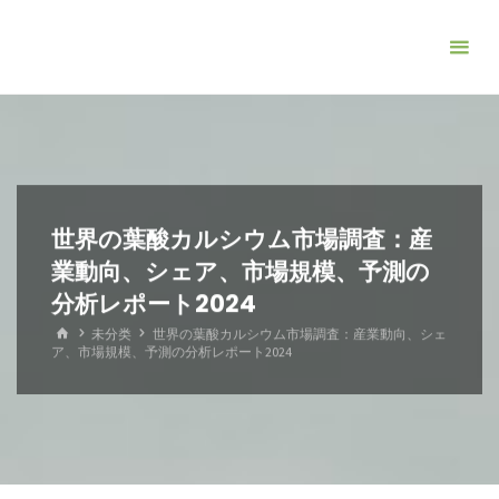
コ
ン
テ
ン
ツ
へ
ス
キ
世界の葉酸カルシウム市場調査：産
ッ
業動向、シェア、市場規模、予測の
プ
分析レポート2024
ホ
未分类
世界の葉酸カルシウム市場調査：産業動向、シェ
ー
ア、市場規模、予測の分析レポート2024
ム