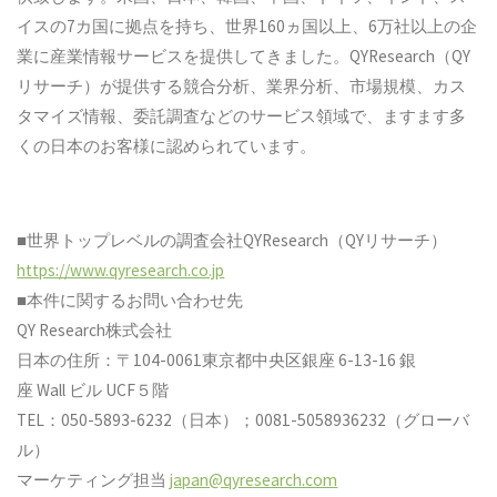
イスの7カ国に拠点を持ち、世界160ヵ国以上、6万社以上の企
業に産業情報サービスを提供してきました。QYResearch（QY
リサーチ）が提供する競合分析、業界分析、市場規模、カス
タマイズ情報、委託調査などのサービス領域で、ますます多
くの日本のお客様に認められています。
■世界トップレベルの調査会社QYResearch（QYリサーチ）
https://www.qyresearch.co.jp
■本件に関するお問い合わせ先
QY Research株式会社
日本の住所：〒104-0061東京都中央区銀座 6-13-16 銀
座 Wall ビル UCF５階
TEL：050-5893-6232（日本）；0081-5058936232（グローバ
ル）
マーケティング担当
japan@qyresearch.com