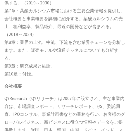
供する。（2019～2030）
第7章：葉酸カルシウム市場における主要企業情報を提供し、
会社概要と事業概要を詳細に紹介する。葉酸カルシウムの売
上、粗利益率、製品紹介、最近の開発などが含まれる。
（2019～2024）
第8章：業界の上流、中流、下流を含む業界チェーンを分析し
ます。また、販売モデルや流通チャネルについても分析す
る。
第9章：研究成果と結論。
第10章：付録。
会社概要
QYResearch（QYリサーチ）は2007年に設立され、主な事業内
容は、市場調査レポート、リサーチレポート、F/S、委託調
査、IPOコンサル、事業計画書などの業務を行い、お客様のグ
ローバルビジネス、新ビジネスに役立つ情報やデータをご提
供致します。米国、日本、韓国、中国、ドイツ、インド、ス