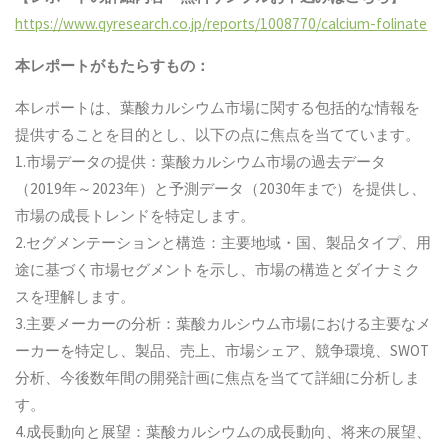
https://www.qyresearch.co.jp/reports/1008770/calcium-folinate
本レポートがもたらすもの：
本レポートは、葉酸カルシウム市場に関する包括的な情報を
提供することを目的とし、以下の点に焦点を当てています。
1.市場データの提供：葉酸カルシウム市場の過去データ
（2019年～2023年）と予測データ（2030年まで）を提供し、
市場の成長トレンドを特定します。
2.セグメンテーションと構造：主要地域・国、製品タイプ、用
途に基づく市場セグメントを示し、市場の構造とダイナミク
スを理解します。
3.主要メーカーの分析：葉酸カルシウム市場における主要なメ
ーカーを特定し、製品、売上、市場シェア、競争環境、SWOT
分析、今後数年間の開発計画に焦点を当てて詳細に分析しま
す。
4.成長動向と展望：葉酸カルシウムの成長動向、将来の展望、