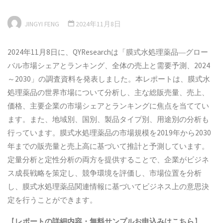
JINGYI FENG
2024年11月8日
2024年11月8日に、QYResearchは「膜式水処理薬品―グロー
バル市場シェアとランキング、全体の売上と需要予測、2024
～2030」の調査資料を発表しました。本レポートは、膜式水
処理薬品の世界市場について分析し、主な総販売量、売上、
価格、主要企業の市場シェアとランキングに焦点を当ててい
ます。また、地域別、国別、製品タイプ別、用途別の分析も
行っています。膜式水処理薬品の市場規模を2019年から2030
年までの販売量と売上高に基づいて推計と予測しています。
定量分析と定性分析の両方を提供することで、企業がビジネ
ス成長戦略を策定し、競争環境を評価し、市場位置を分析
し、膜式水処理薬品関連情報に基づいてビジネス上の意思決
定を行うことができます。
【
レポートの詳細内容・
無料サンプル
お申込みはこちら
】