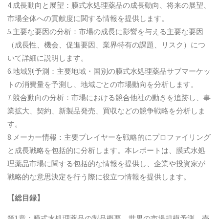
4.成長動向と展望：膜式水処理薬品の成長動向、将来の展望、
市場全体への貢献度に関する情報を提供します。
5.主要な要因の分析：市場の成長に影響を与える主要な要因
（成長性、機会、促進要因、業界特有の課題、リスク）につ
いて詳細に説明します。
6.地域別予測：主要地域・国別の膜式水処理薬品サブマーケッ
トの消費量を予測し、地域ごとの市場動向を分析します。
7.競合動向の分析：市場における競合他社の動きを追跡し、事
業拡大、契約、新製品発売、買収などの競争戦略を分析しま
す。
8.メーカー情報：主要プレイヤーを戦略的にプロファイリング
と成長戦略を包括的に分析します。本レポートは、膜式水処
理薬品市場に関する包括的な情報を提供し、企業や投資家が
戦略的な意思決定を行う際に役立つ情報を提供します。
【総目録】
第1章：膜式水処理薬品の製品概要、世界の市場規模予測、売