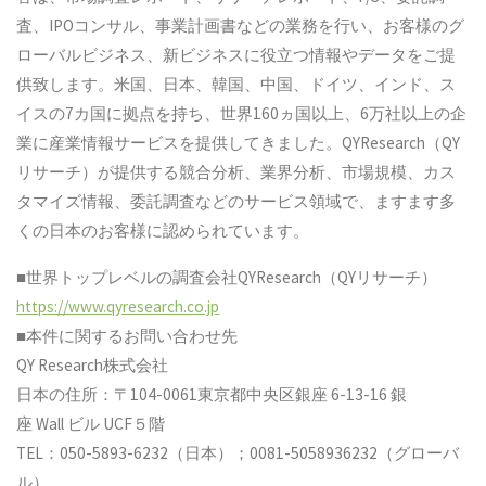
査、IPOコンサル、事業計画書などの業務を行い、お客様のグ
ローバルビジネス、新ビジネスに役立つ情報やデータをご提
供致します。米国、日本、韓国、中国、ドイツ、インド、ス
イスの7カ国に拠点を持ち、世界160ヵ国以上、6万社以上の企
業に産業情報サービスを提供してきました。QYResearch（QY
リサーチ）が提供する競合分析、業界分析、市場規模、カス
タマイズ情報、委託調査などのサービス領域で、ますます多
くの日本のお客様に認められています。
■世界トップレベルの調査会社QYResearch（QYリサーチ）
https://www.qyresearch.co.jp
■本件に関するお問い合わせ先
QY Research株式会社
日本の住所：〒104-0061東京都中央区銀座 6-13-16 銀
座 Wall ビル UCF５階
TEL：050-5893-6232（日本）；0081-5058936232（グローバ
ル）