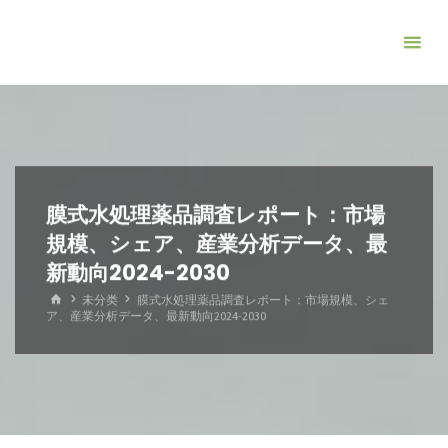
コ
ン
テ
ン
ツ
へ
ス
キ
膜式水処理薬品調査レポート：市場
ッ
規模、シェア、産業分析データ、最
プ
新動向2024-2030
ホ
未分类
膜式水処理薬品調査レポート：市場規模、シェ
ー
ア、産業分析データ、最新動向2024-2030
ム