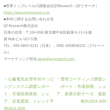
■世界トップレベルの調査会社QYResearch（QYリサーチ）
https://www.qyresearch.co.jp
■本件に関するお問い合わせ先
QY Research株式会社
日本の住所：〒104-0061東京都中央区銀座 6-13-16 銀
座 Wall ビル UCF５階
TEL：050-5893-6232（日本）；0081-5058936232（グローバ
ル）
マーケティング担当
japan@qyresearch.com
心臓電気生理学3Dマッピ
透明コーティング調査レ
ングシステム調査レポー
ポート：市場規模、シェ
ト：市場規模推移、シェ
ア、産業分析データ、最新
ア、促進要因、トレンド予
動向2024-2030
測2024-2030