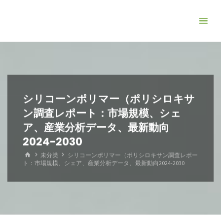
コ
ン
テ
ン
ツ
へ
ス
シリコーンポリマー（ポリシロキサ
キ
ン調査レポート：市場規模、シェ
ッ
ア、産業分析データ、最新動向
プ
2024-2030
ホ
未分类
シリコーンポリマー（ポリシロキサン調査レポー
ー
ト：市場規模、シェア、産業分析データ、最新動向2024-2030
ム