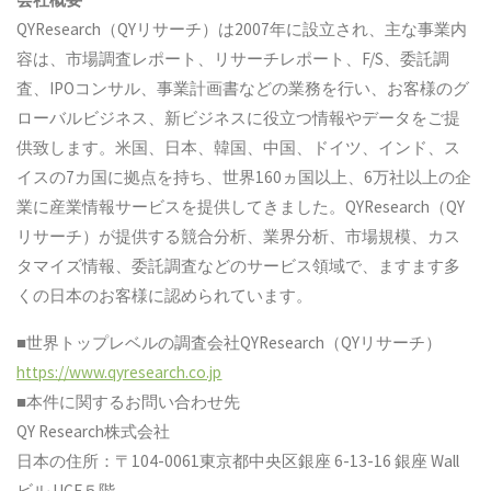
QYResearch（QYリサーチ）は2007年に設立され、主な事業内
容は、市場調査レポート、リサーチレポート、F/S、委託調
査、IPOコンサル、事業計画書などの業務を行い、お客様のグ
ローバルビジネス、新ビジネスに役立つ情報やデータをご提
供致します。米国、日本、韓国、中国、ドイツ、インド、ス
イスの7カ国に拠点を持ち、世界160ヵ国以上、6万社以上の企
業に産業情報サービスを提供してきました。QYResearch（QY
リサーチ）が提供する競合分析、業界分析、市場規模、カス
タマイズ情報、委託調査などのサービス領域で、ますます多
くの日本のお客様に認められています。
■世界トップレベルの調査会社QYResearch（QYリサーチ）
https://www.qyresearch.co.jp
■本件に関するお問い合わせ先
QY Research株式会社
日本の住所：〒104-0061東京都中央区銀座 6-13-16 銀座 Wall
ビル UCF５階