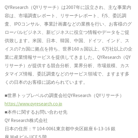
QYResearch（QYリサーチ）は2007年に設立され、主な事業内
容は、市場調査レポート、リサーチレポート、F/S、委託調
査、IPOコンサル、事業計画書などの業務を行い、お客様のグ
ローバルビジネス、新ビジネスに役立つ情報やデータをご提
供致します。米国、日本、韓国、中国、ドイツ、インド、ス
イスの7カ国に拠点を持ち、世界160ヵ国以上、6万社以上の企
業に産業情報サービスを提供してきました。QYResearch（QY
リサーチ）が提供する競合分析、業界分析、市場規模、カス
タマイズ情報、委託調査などのサービス領域で、ますます多
くの日本のお客様に認められています。
■世界トップレベルの調査会社QYResearch（QYリサーチ）
https://www.qyresearch.co.jp
■本件に関するお問い合わせ先
QY Research株式会社
日本の住所：〒104-0061東京都中央区銀座 6-13-16 銀
座 Wall ビル UCF５階