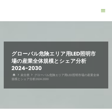
コ
ン
テ
ン
ツ
へ
ス
キ
グローバル危険エリア用LED照明市
ッ
場の産業全体規模とシェア分析
プ
2024-2030
ホ
未分类
グローバル危険エリア用LED照明市場の産業全体
ー
規模とシェア分析2024-2030
ム