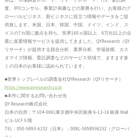
査、IPOコンサル、事業計画書などの業務を行い、お客様のグ
ローバルビジネス、新ビジネスに役立つ情報やデータをご提
供致します。米国、日本、韓国、中国、ドイツ、インド、ス
イスの7カ国に拠点を持ち、世界160ヵ国以上、6万社以上の企
業に産業情報サービスを提供してきました。QYResearch（QY
リサーチ）が提供する競合分析、業界分析、市場規模、カス
タマイズ情報、委託調査などのサービス領域で、ますます多
くの日本のお客様に認められています。
■世界トップレベルの調査会社QYResearch（QYリサーチ）
https://www.qyresearch.co.jp
■本件に関するお問い合わせ先
QY Research株式会社
日本の住所：〒104-0061東京都中央区銀座 6-13-16 銀座 Wall
ビル UCF５階
TEL：050-5893-6232（日本）；0081-5058936232（グローバ
ル）