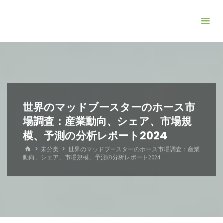
コ
ン
テ
ン
ツ
へ
ス
キ
世界のマッドブースターのホース市
ッ
場調査：産業動向、シェア、市場規
プ
模、予測の分析レポート2024
ホ
未分类
世界のマッドブースターのホース市場調査：産業
ー
動向、シェア、市場規模、予測の分析レポート2024
ム