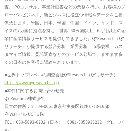
査、IPOコンサル、事業計画書などの業務を行い、お客様のグ
ローバルビジネス、新ビジネスに役立つ情報やデータをご提
供致します。米国、日本、韓国、中国、ドイツ、インド、ス
イスの7カ国に拠点を持ち、世界160ヵ国以上、6万社以上の企
業に産業情報サービスを提供してきました。QYResearch（QY
リサーチ）が提供する競合分析、業界分析、市場規模、カス
タマイズ情報、委託調査などのサービス領域で、ますます多
くの日本のお客様に認められています。
■世界トップレベルの調査会社QYResearch（QYリサーチ）
https://www.qyresearch.co.jp
■本件に関するお問い合わせ先
QY Research株式会社
日本の住所：〒104-0061東京都中央区銀座 6-13-16 銀
座 Wall ビル UCF５階
TEL：050-5893-6232（日本）；0081-5058936232（グローバ
ル）