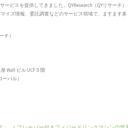
ービスを提供してきました。QYResearch（QYリサーチ）
タマイズ情報、委託調査などのサービス領域で、ますます多
サーチ）
 Wall ビル UCF５階
2（グローバル）
析：
フレーバー付きフィジードリンクマシンの世