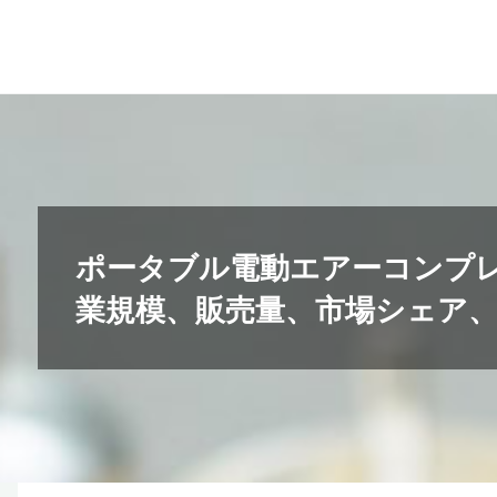
コ
ン
テ
ン
ツ
へ
ス
キ
ポータブル電動エアーコンプ
ッ
業規模、販売量、市場シェア、ト
プ