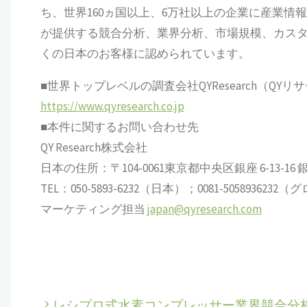
ち、世界160ヵ国以上、6万社以上の企業に産業情報サ
が提供する競合分析、業界分析、市場規模、カス
くの日本のお客様に認められています。
■世界トップレベルの調査会社QYResearch（QYリ
https://www.qyresearch.co.jp
■本件に関するお問い合わせ先
QY Research株式会社
日本の住所：〒104-0061東京都中央区銀座 6-13-16 銀座
TEL：050-5893-6232（日本）；0081-505893623
マーケティング担当
japan@qyresearch.com
レシプロ式水素コンプレッサー業界競合分