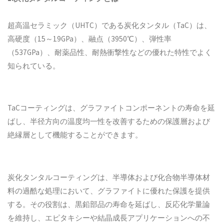
超高温セラミック（UHTC）である炭化タンタル（TaC）は、
高硬度（15～19GPa）、融点（3950℃）、弾性率
（537GPa）、耐薬品性、耐熱衝撃性などの優れた特性でよく
知られている。
TaCコーティングは、グラファイトコンポーネントの寿命を延
ばし、半径方向の温度均一性を改善するための保護層および
絶縁層として機能することができます。
炭化タンタルコーティングは、半導体および化合物半導体材
料の過酷な処理において、グラファイトに優れた保護を提供
する。その役割は、黒鉛部品の寿命を延ばし、反応化学量論
を維持し、エピタキシーや結晶成長アプリケーションへの不