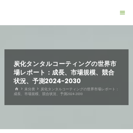
コ
ン
テ
ン
ツ
へ
ス
キ
炭化タンタルコーティングの世界市
ッ
場レポート：成長、市場規模、競合
プ
状況、予測2024-2030
ホ
未分类
炭化タンタルコーティングの世界市場レポート：
ー
成長、市場規模、競合状況、予測2024-2030
ム