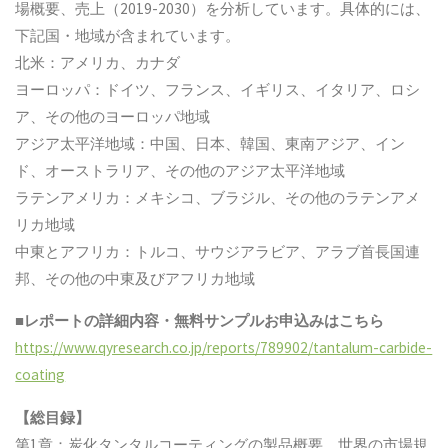
場概要、売上（2019-2030）を分析しています。具体的には、
下記国・地域が含まれています。
北米：アメリカ、カナダ
ヨーロッパ：ドイツ、フランス、イギリス、イタリア、ロシ
ア、その他のヨーロッパ地域
アジア太平洋地域：中国、日本、韓国、東南アジア、イン
ド、オーストラリア、その他のアジア太平洋地域
ラテンアメリカ：メキシコ、ブラジル、その他のラテンアメ
リカ地域
中東とアフリカ：トルコ、サウジアラビア、アラブ首長国連
邦、その他の中東及びアフリカ地域
■
レポートの詳細内容・無料サンプルお申込みはこちら
https://www.qyresearch.co.jp/reports/789902/tantalum-carbide-
coating
【総目録】
第1章：炭化タンタルコーティングの製品概要、世界の市場規