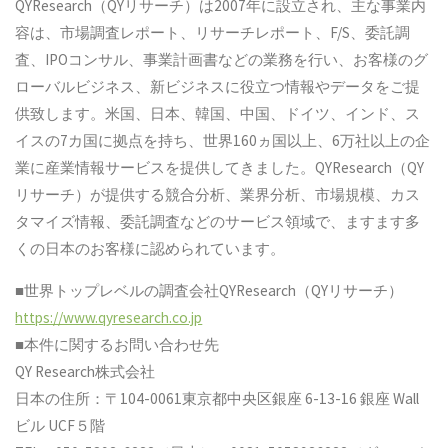
QYResearch（QYリサーチ）は2007年に設立され、主な事業内
容は、市場調査レポート、リサーチレポート、F/S、委託調
査、IPOコンサル、事業計画書などの業務を行い、お客様のグ
ローバルビジネス、新ビジネスに役立つ情報やデータをご提
供致します。米国、日本、韓国、中国、ドイツ、インド、ス
イスの7カ国に拠点を持ち、世界160ヵ国以上、6万社以上の企
業に産業情報サービスを提供してきました。QYResearch（QY
リサーチ）が提供する競合分析、業界分析、市場規模、カス
タマイズ情報、委託調査などのサービス領域で、ますます多
くの日本のお客様に認められています。
■世界トップレベルの調査会社QYResearch（QYリサーチ）
https://www.qyresearch.co.jp
■本件に関するお問い合わせ先
QY Research株式会社
日本の住所：〒104-0061東京都中央区銀座 6-13-16 銀座 Wall
ビル UCF５階