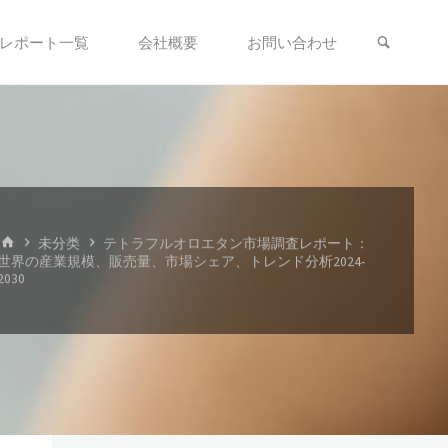
検索
レポート一覧
会社概要
お問い合わせ
ホ
未分类
テトラフルオロエタン市場調査レポート：
ー
世界の産業規模、販売量、市場シェア、トレンド分析2024-
ム
2030