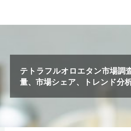
コ
ン
テ
ン
ツ
へ
ス
キ
テトラフルオロエタン市場調
ッ
量、市場シェア、トレンド分析20
プ