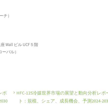
サーチ）
 Wall ビル UCF５階
2（グローバル）
レポ
HFC-125冷媒世界市場の展望と動向分析レポ
30
ト：規模、シェア、成長機会、予測2024-203