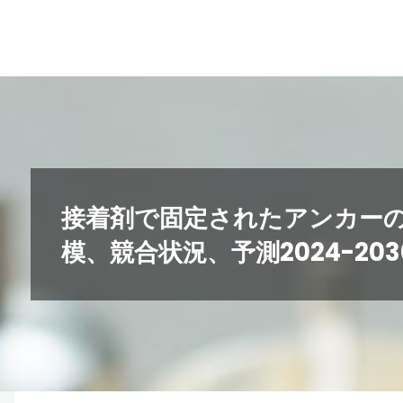
コ
ン
テ
ン
ツ
へ
ス
キ
接着剤で固定されたアンカー
ッ
模、競合状況、予測2024-203
プ