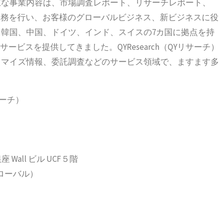
立され、主な事業内容は、市場調査レポート、リサーチレポート、
の業務を行い、お客様のグローバルビジネス、新ビジネスに役
韓国、中国、ドイツ、インド、スイスの7カ国に拠点を持
ービスを提供してきました。QYResearch（QYリサーチ）
タマイズ情報、委託調査などのサービス領域で、ますます多
サーチ）
 Wall ビル UCF５階
2（グローバル）