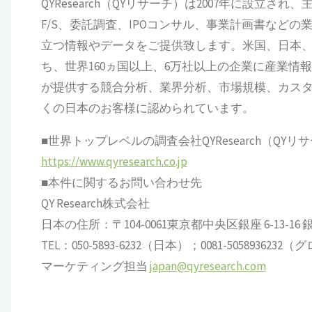
QYResearch（QYリサーチ）は2007年に設
F/S、委託調査、IPOコンサル、事業計画書など
立つ情報やデータをご提供致します。米国、日本、
ち、世界160ヵ国以上、6万社以上の企業に産業情報サ
が提供する競合分析、業界分析、市場規模、カス
くの日本のお客様に認められています。
■世界トップレベルの調査会社QYResearch（QYリ
https://www.qyresearch.co.jp
■本件に関するお問い合わせ先
QY Research株式会社
日本の住所：〒104-0061東京都中央区銀座 6-13-16 銀座
TEL：050-5893-6232（日本）；0081-505893623
マーケティング担当
japan@qyresearch.com