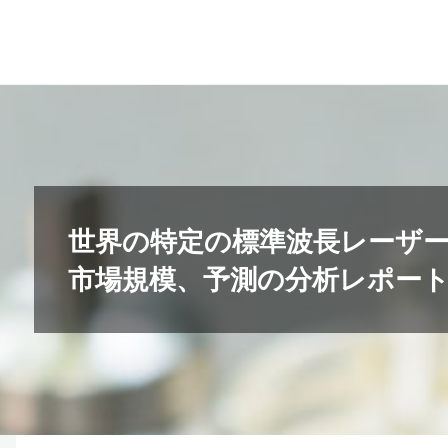
コ
ン
テ
ン
ツ
へ
ス
キ
世界の特定の標準波長レーザ
ッ
市場規模、予測の分析レポート2
プ