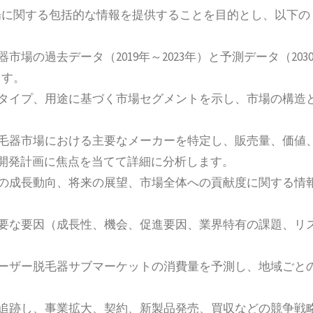
場に関する包括的な情報を提供することを目的とし、以下の
場の過去データ（2019年～2023年）と予測データ（203
ます。
品タイプ、用途に基づく市場セグメントを示し、市場の構造
脱毛器市場における主要なメーカーを特定し、販売量、価値
の開発計画に焦点を当てて詳細に分析します。
器の成長動向、将来の展望、市場全体への貢献度に関する情
主要な要因（成長性、機会、促進要因、業界特有の課題、リ
レーザー脱毛器サブマーケットの消費量を予測し、地域ごと
を追跡し、事業拡大、契約、新製品発売、買収などの競争戦