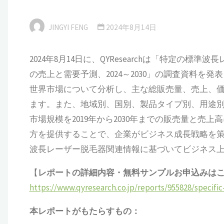
JINGYI FENG
2024年8月14日
2024年8月14日に、QYResearchは「特定
の売上と需要予測、2024～2030」の調査資料
世界市場について分析し、主な総販売量、売上、
ます。また、地域別、国別、製品タイプ別、用途
市場規模を2019年から2030年までの販売量と
方を提供することで、企業がビジネス成長戦略を
波長レーザー脱毛器関連情報に基づいてビジネス
【
レポートの詳細内容・
無料サンプル
お申込みは
https://www.qyresearch.co.jp/reports/955828/specif
本レポートがもたらすもの：