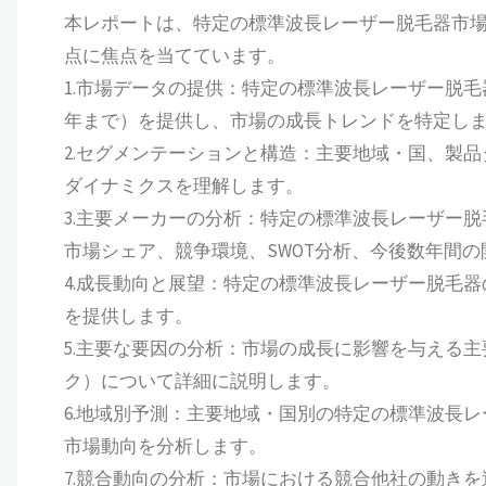
本レポートは、特定の標準波長レーザー脱毛器市
点に焦点を当てています。
1.市場データの提供：特定の標準波長レーザー脱毛器市
年まで）を提供し、市場の成長トレンドを特定し
2.セグメンテーションと構造：主要地域・国、製
ダイナミクスを理解します。
3.主要メーカーの分析：特定の標準波長レーザー
市場シェア、競争環境、SWOT分析、今後数年間
4.成長動向と展望：特定の標準波長レーザー脱毛
を提供します。
5.主要な要因の分析：市場の成長に影響を与える
ク）について詳細に説明します。
6.地域別予測：主要地域・国別の特定の標準波長
市場動向を分析します。
7.競合動向の分析：市場における競合他社の動き