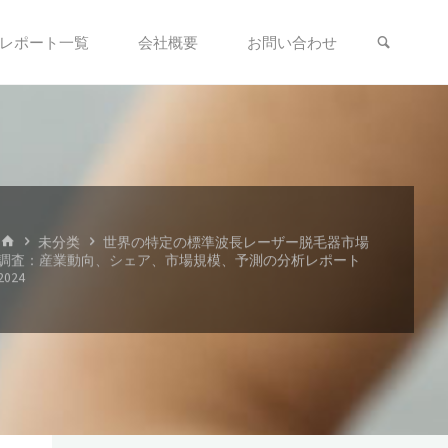
検索
レポート一覧
会社概要
お問い合わせ
、
ホ
未分类
世界の特定の標準波長レーザー脱毛器市場
ー
調査：産業動向、シェア、市場規模、予測の分析レポート
ム
2024