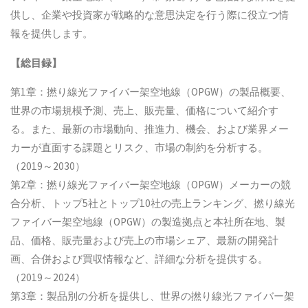
供し、企業や投資家が戦略的な意思決定を行う際に役立つ情
報を提供します。
【総目録】
第1章：撚り線光ファイバー架空地線（OPGW）の製品概要、
世界の市場規模予測、売上、販売量、価格について紹介す
る。また、最新の市場動向、推進力、機会、および業界メー
カーが直面する課題とリスク、市場の制約を分析する。
（2019～2030）
第2章：撚り線光ファイバー架空地線（OPGW）メーカーの競
合分析、トップ5社とトップ10社の売上ランキング、撚り線光
ファイバー架空地線（OPGW）の製造拠点と本社所在地、製
品、価格、販売量および売上の市場シェア、最新の開発計
画、合併および買収情報など、詳細な分析を提供する。
（2019～2024）
第3章：製品別の分析を提供し、世界の撚り線光ファイバー架