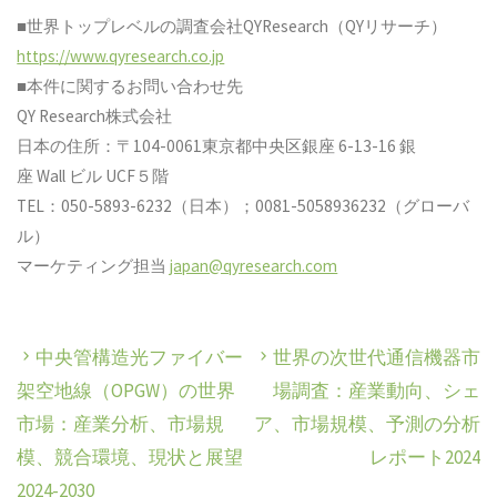
■世界トップレベルの調査会社QYResearch（QYリサーチ）
https://www.qyresearch.co.jp
■本件に関するお問い合わせ先
QY Research株式会社
日本の住所：〒104-0061東京都中央区銀座 6-13-16 銀
座 Wall ビル UCF５階
TEL：050-5893-6232（日本）；0081-5058936232（グローバ
ル）
マーケティング担当
japan@qyresearch.com
中央管構造光ファイバー
世界の次世代通信機器市
架空地線（OPGW）の世界
場調査：産業動向、シェ
市場：産業分析、市場規
ア、市場規模、予測の分析
模、競合環境、現状と展望
レポート2024
2024-2030