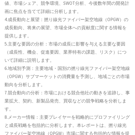
値、市場シェア、競争環境、SWOT分析、今後数年間の開発計
画に焦点を当てて詳細に分析します。
4.成長動向と展望：撚り線光ファイバー架空地線（OPGW）の
成長動向、将来の展望、市場全体への貢献度に関する情報を
提供します。
5.主要な要因の分析：市場の成長に影響を与える主要な要因
（成長性、機会、促進要因、業界特有の課題、リスク）につ
いて詳細に説明します。
6.地域別予測：主要地域・国別の撚り線光ファイバー架空地線
（OPGW）サブマーケットの消費量を予測し、地域ごとの市場
動向を分析します。
7.競合動向の分析：市場における競合他社の動きを追跡し、事
業拡大、契約、新製品発売、買収などの競争戦略を分析しま
す。
8.メーカー情報：主要プレイヤーを戦略的にプロファイリング
と成長戦略を包括的に分析します。本レポートは、撚り線光
ファイバー架空地線（OPGW）市場に関する包括的な情報を提