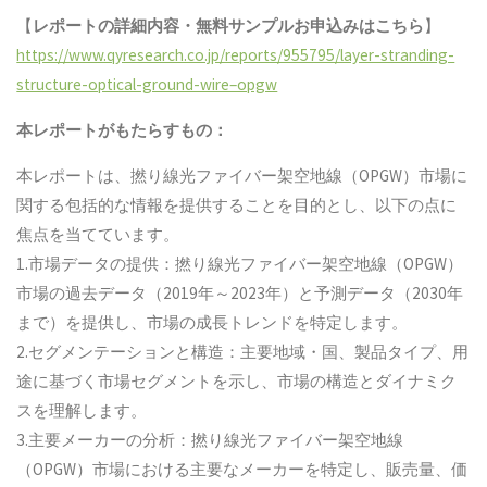
【
レポートの詳細内容・
無料サンプル
お申込みはこちら
】
https://www.qyresearch.co.jp/reports/955795/layer-stranding-
structure-optical-ground-wire–opgw
本レポートがもたらすもの：
本レポートは、撚り線光ファイバー架空地線（OPGW）市場に
関する包括的な情報を提供することを目的とし、以下の点に
焦点を当てています。
1.市場データの提供：撚り線光ファイバー架空地線（OPGW）
市場の過去データ（2019年～2023年）と予測データ（2030年
まで）を提供し、市場の成長トレンドを特定します。
2.セグメンテーションと構造：主要地域・国、製品タイプ、用
途に基づく市場セグメントを示し、市場の構造とダイナミク
スを理解します。
3.主要メーカーの分析：撚り線光ファイバー架空地線
（OPGW）市場における主要なメーカーを特定し、販売量、価