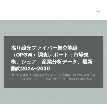
コ
ン
テ
ン
ツ
へ
ス
撚り線光ファイバー架空地線
キ
（OPGW）調査レポート：市場規
ッ
模、シェア、産業分析データ、最新
プ
動向2024-2030
ホ
未分类
撚り線光ファイバー架空地線（OPGW）調査レポ
ー
ート：市場規模、シェア、産業分析データ、最新動向2024-2030
ム