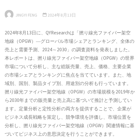
JINGYI FENG
2024年8月13日
2024年8月13日に、QYResearchは「撚り線光ファイバー架空
地線（OPGW）―グローバル市場シェアとランキング、全体の
売上と需要予測、2024～2030」の調査資料を発表しました。
本レポートは、撚り線光ファイバー架空地線（OPGW）の世界
市場について分析し、主な総販売量、売上、価格、主要企業
の市場シェアとランキングに焦点を当てています。また、地
域別、国別、製品タイプ別、用途別の分析も行っています。
撚り線光ファイバー架空地線（OPGW）の市場規模を2019年か
ら2030年までの販売量と売上高に基づいて推計と予測してい
ます。定量分析と定性分析の両方を提供することで、企業が
ビジネス成長戦略を策定し、競争環境を評価し、市場位置を
分析し、撚り線光ファイバー架空地線（OPGW）関連情報に基
づいてビジネス上の意思決定を行うことができます。