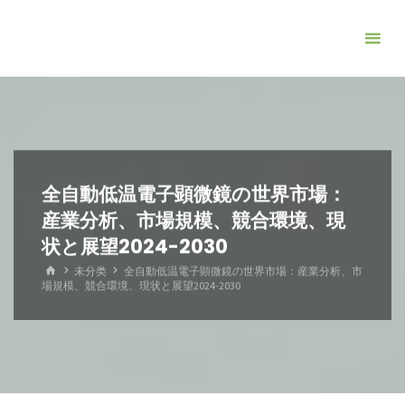
コ
ン
テ
ン
ツ
へ
ス
キ
全自動低温電子顕微鏡の世界市場：
ッ
産業分析、市場規模、競合環境、現
プ
状と展望2024-2030
ホ
未分类
全自動低温電子顕微鏡の世界市場：産業分析、市
ー
場規模、競合環境、現状と展望2024-2030
ム