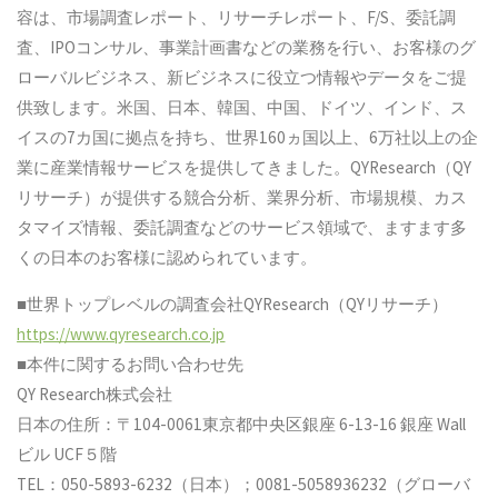
容は、市場調査レポート、リサーチレポート、F/S、委託調
査、IPOコンサル、事業計画書などの業務を行い、お客様のグ
ローバルビジネス、新ビジネスに役立つ情報やデータをご提
供致します。米国、日本、韓国、中国、ドイツ、インド、ス
イスの7カ国に拠点を持ち、世界160ヵ国以上、6万社以上の企
業に産業情報サービスを提供してきました。QYResearch（QY
リサーチ）が提供する競合分析、業界分析、市場規模、カス
タマイズ情報、委託調査などのサービス領域で、ますます多
くの日本のお客様に認められています。
■世界トップレベルの調査会社QYResearch（QYリサーチ）
https://www.qyresearch.co.jp
■本件に関するお問い合わせ先
QY Research株式会社
日本の住所：〒104-0061東京都中央区銀座 6-13-16 銀座 Wall
ビル UCF５階
TEL：050-5893-6232（日本）；0081-5058936232（グローバ