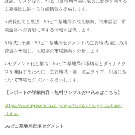
課題、リスクなど、5Gピコ基地局市場の成長に影響を与える
主要要因に関する詳細情報を提供します。
5.成長動向と展望：5Gピコ基地局の成長動向、将来展望、市
場全体への貢献に関する情報を提供します。
6.地域別予測：5Gピコ基地局セグメントの主要地域/国別の消
費量を予測し、地域別の市場動向を分析します。
7.セグメント化と構造：5Gピコ基地局市場構造とダイナミク
スを理解するために、主要地域・国、製品タイプ、用途に基
づいて市場セグメントを提示します。
【レポートの詳細内容・無料サンプルお申込みはこちら】
https://www.qyresearch.co.jp/reports/955770/5g-pico-base-
station
5Gピコ基地局
市場セグメント