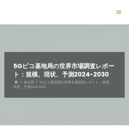
コ
ン
テ
ン
ツ
へ
ス
キ
5Gピコ基地局の世界市場調査レポー
ッ
ト：規模、現状、予測2024-2030
プ
ホ
未分类
5Gピコ基地局の世界市場調査レポート：規模、
ー
現状、予測2024-2030
ム