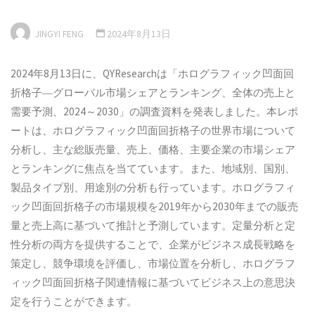
JINGYI FENG
2024年8月13日
2024年8月13日に、QYResearchは「ホログラフィック凹面回
折格子―グローバル市場シェアとランキング、全体の売上と
需要予測、2024～2030」の調査資料を発表しました。本レポ
ートは、ホログラフィック凹面回折格子の世界市場について
分析し、主な総販売量、売上、価格、主要企業の市場シェア
とランキングに焦点を当てています。また、地域別、国別、
製品タイプ別、用途別の分析も行っています。ホログラフィ
ック凹面回折格子の市場規模を2019年から2030年までの販売
量と売上高に基づいて推計と予測しています。定量分析と定
性分析の両方を提供することで、企業がビジネス成長戦略を
策定し、競争環境を評価し、市場位置を分析し、ホログラフ
ィック凹面回折格子関連情報に基づいてビジネス上の意思決
定を行うことができます。