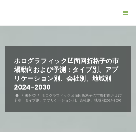
コ
ン
テ
ン
ツ
へ
ス
ホログラフィック凹面回折格子の市
キ
場動向および予測：タイプ別、アプ
ッ
リケーション別、会社別、地域別
プ
2024-2030
ホ
未分类
ホログラフィック凹面回折格子の市場動向および
ー
予測：タイプ別、アプリケーション別、会社別、地域別2024-2030
ム