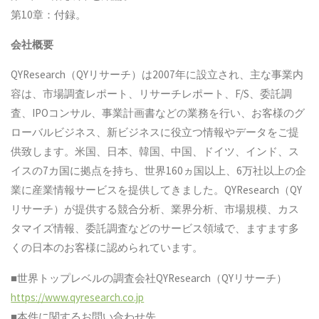
第10章：付録。
会社概要
QYResearch（QYリサーチ）は2007年に設立され、主な事業内
容は、市場調査レポート、リサーチレポート、F/S、委託調
査、IPOコンサル、事業計画書などの業務を行い、お客様のグ
ローバルビジネス、新ビジネスに役立つ情報やデータをご提
供致します。米国、日本、韓国、中国、ドイツ、インド、ス
イスの7カ国に拠点を持ち、世界160ヵ国以上、6万社以上の企
業に産業情報サービスを提供してきました。QYResearch（QY
リサーチ）が提供する競合分析、業界分析、市場規模、カス
タマイズ情報、委託調査などのサービス領域で、ますます多
くの日本のお客様に認められています。
■世界トップレベルの調査会社QYResearch（QYリサーチ）
https://www.qyresearch.co.jp
■本件に関するお問い合わせ先