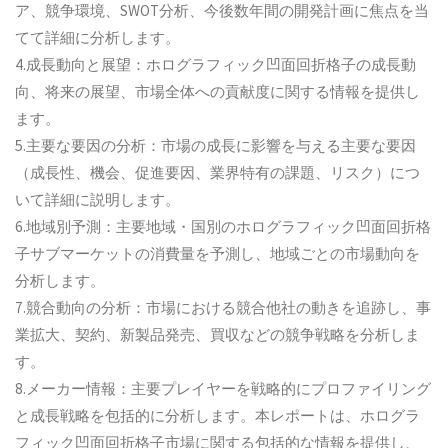
ア、競争環境、SWOT分析、今後数年間の開発計画に焦点を当
てて詳細に分析します。
4.成長動向と展望：ホログラフィック凹面回折格子の成長動
向、将来の展望、市場全体への貢献度に関する情報を提供し
ます。
5.主要な要因の分析：市場の成長に影響を与える主要な要因
（成長性、機会、促進要因、業界特有の課題、リスク）につ
いて詳細に説明します。
6.地域別予測：主要地域・国別のホログラフィック凹面回折格
子サブマーケットの消費量を予測し、地域ごとの市場動向を
分析します。
7.競合動向の分析：市場における競合他社の動きを追跡し、事
業拡大、契約、新製品発売、買収などの競争戦略を分析しま
す。
8.メーカー情報：主要プレイヤーを戦略的にプロファイリング
と成長戦略を包括的に分析します。本レポートは、ホログラ
フィック凹面回折格子市場に関する包括的な情報を提供し、