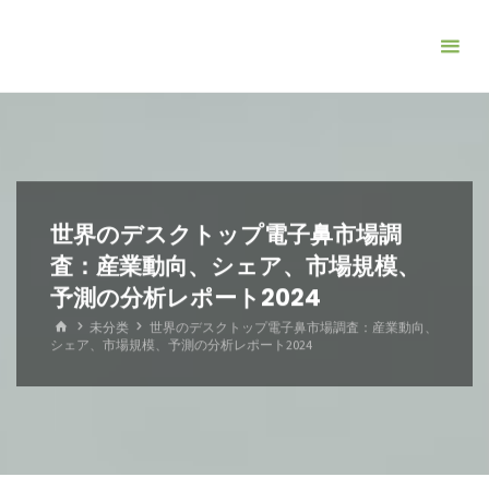
コ
ン
テ
ン
ツ
へ
ス
キ
世界のデスクトップ電子鼻市場調
ッ
査：産業動向、シェア、市場規模、
プ
予測の分析レポート2024
ホ
未分类
世界のデスクトップ電子鼻市場調査：産業動向、
ー
シェア、市場規模、予測の分析レポート2024
ム