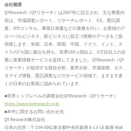
会社概要
QYResearch（QYリサーチ）は2007年に設立され、主な事業内
容は、市場調査レポート、リサーチレポート、F/S、委託調
査、IPOコンサル、事業計画書などの業務を行い、お客様のグ
ローバルビジネス、新ビジネスに役立つ情報やデータをご提
供致します。米国、日本、韓国、中国、ドイツ、インド、ス
イスの7カ国に拠点を持ち、世界160ヵ国以上、6万社以上の企
業に産業情報サービスを提供してきました。QYResearch（QY
リサーチ）が提供する競合分析、業界分析、市場規模、カス
タマイズ情報、委託調査などのサービス領域で、ますます多
くの日本のお客様に認められています。
■世界トップレベルの調査会社QYResearch（QYリサーチ）
https://www.qyresearch.co.jp
■本件に関するお問い合わせ先
QY Research株式会社
日本の住所：〒104-0061東京都中央区銀座 6-13-16 銀座 Wall