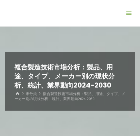
コ
ン
テ
ン
ツ
へ
ス
キ
複合製造技術市場分析：製品、用
ッ
途、タイプ、メーカー別の現状分
プ
析、統計、業界動向2024-2030
ホ
未分类
複合製造技術市場分析：製品、用途、タイプ、メ
ー
ーカー別の現状分析、統計、業界動向2024-2030
ム