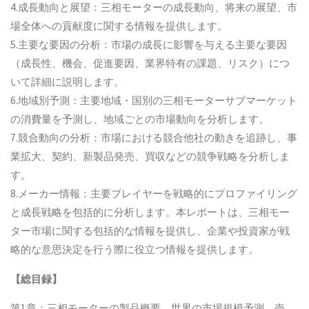
4.成長動向と展望：三相モーターの成長動向、将来の展望、市
場全体への貢献度に関する情報を提供します。
5.主要な要因の分析：市場の成長に影響を与える主要な要因
（成長性、機会、促進要因、業界特有の課題、リスク）につ
いて詳細に説明します。
6.地域別予測：主要地域・国別の三相モーターサブマーケット
の消費量を予測し、地域ごとの市場動向を分析します。
7.競合動向の分析：市場における競合他社の動きを追跡し、事
業拡大、契約、新製品発売、買収などの競争戦略を分析しま
す。
8.メーカー情報：主要プレイヤーを戦略的にプロファイリング
と成長戦略を包括的に分析します。本レポートは、三相モー
ター市場に関する包括的な情報を提供し、企業や投資家が戦
略的な意思決定を行う際に役立つ情報を提供します。
【総目録】
第1章：三相モーターの製品概要、世界の市場規模予測、売