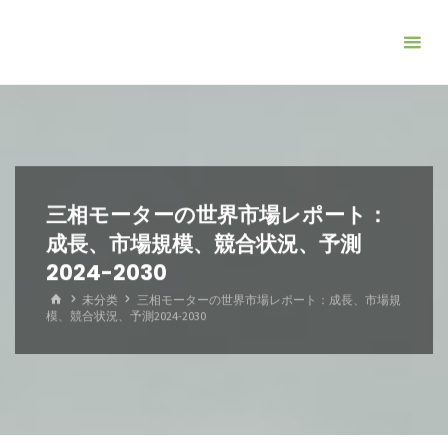
コ
ン
テ
ン
ツ
へ
ス
キ
三相モーターの世界市場レポート：
ッ
成長、市場規模、競合状況、予測
プ
2024-2030
ホ
未分类
三相モーターの世界市場レポート：成長、市場規
ー
模、競合状況、予測2024-2030
ム