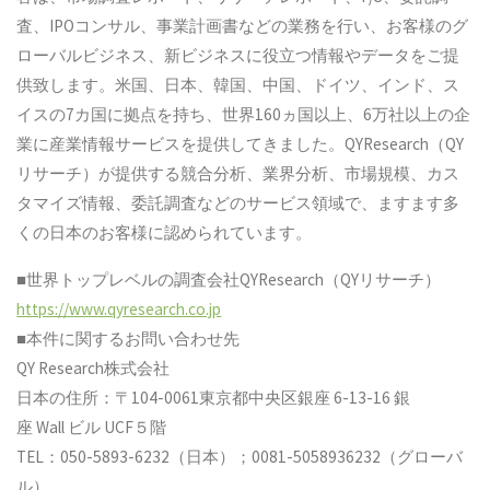
査、IPOコンサル、事業計画書などの業務を行い、お客様のグ
ローバルビジネス、新ビジネスに役立つ情報やデータをご提
供致します。米国、日本、韓国、中国、ドイツ、インド、ス
イスの7カ国に拠点を持ち、世界160ヵ国以上、6万社以上の企
業に産業情報サービスを提供してきました。QYResearch（QY
リサーチ）が提供する競合分析、業界分析、市場規模、カス
タマイズ情報、委託調査などのサービス領域で、ますます多
くの日本のお客様に認められています。
■世界トップレベルの調査会社QYResearch（QYリサーチ）
https://www.qyresearch.co.jp
■本件に関するお問い合わせ先
QY Research株式会社
日本の住所：〒104-0061東京都中央区銀座 6-13-16 銀
座 Wall ビル UCF５階
TEL：050-5893-6232（日本）；0081-5058936232（グローバ
ル）