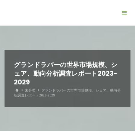
コ
ン
テ
ン
ツ
へ
ス
キ
グランドラバーの世界市場規模、シ
ッ
ェア、動向分析調査レポート2023-
プ
2029
ホ
未分类
グランドラバーの世界市場規模、シェア、動向分
ー
析調査レポート2023-2029
ム