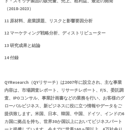
ト・スイッチ
製品
の販売量、売上、粗利益、最近の開発
（
2018
-202
3
）
11 原材料、産業課題、リスクと影響要因分析
12 マーケティング戦略分析、ディストリビューター
13 研究成果と結論
14 付録
QYResearch（QYリサーチ）は2007年に設立され
、主な事業
内容は、
市場調査レポート、リサーチレポート、F/S、委託調
査、IPOコンサル、事業計画書などの業務を行い、お客様のグ
ローバルビジネス、新ビジネスに役に立つ情報やデータをご
提供致します。米国、日本、韓国、中国
、ドイツ、
インド
の6
カ国に拠点を
持ち
、世界30か国以上においてビジネスパート
ーと提携しています。今までに世界1
6
0ヵ国以上、6万社余り