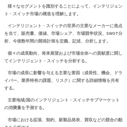
様々なセグメントを識別することによって、
インテリジェン
ト・スイッチ
市場の構造を理解します。
インテリジェント・スイッチ
の世界の主要なメーカーに焦点
を当て、販売量、価値、市場シェア、市場競争状況、SWOT分
析、今後数年間の開発計画を定義、記述、分析します。
個々の成長動向、将来展望および市場全体への貢献度に関し
て
インテリジェント・スイッチ
を分析する。
市場の成長に影響を与える主要な要因（成長性、機会、ドラ
イバー、業界特有の課題、リスク）に関する詳細情報を共有
する。
主要地域
/
国の
インテリジェント・スイッチ
サブマーケット
の消費量を予測する。
市場における拡張、契約、新製品発表、買収などの競合の動