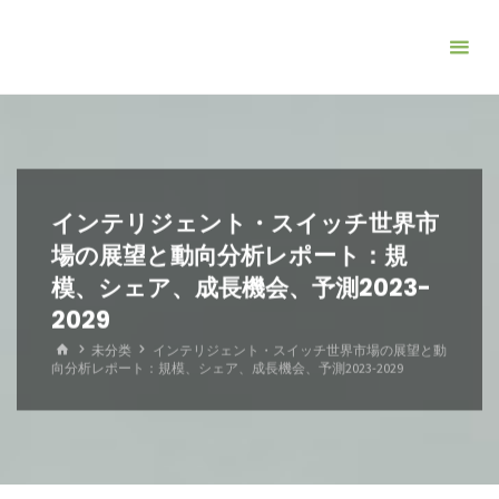
コ
ン
テ
ン
ツ
へ
ス
インテリジェント・スイッチ世界市
キ
場の展望と動向分析レポート：規
ッ
模、シェア、成長機会、予測2023-
プ
2029
ホ
未分类
インテリジェント・スイッチ世界市場の展望と動
ー
向分析レポート：規模、シェア、成長機会、予測2023-2029
ム