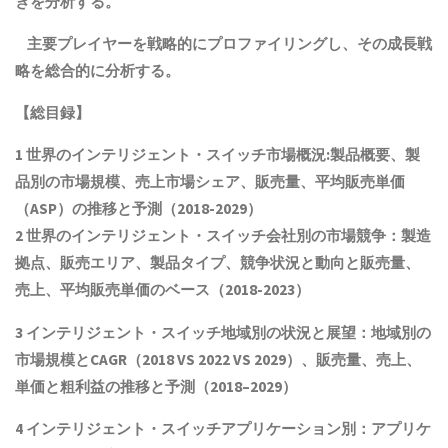
きを分析する。
主要プレイヤーを戦略的にプロファイリングし、その成長戦
略を総合的に分析する。
【総目録】
1 世界の
インテリジェント・スイッチ
市場概況:製品概要、製
品別の市場規模、売上市場シェア、販売量、平均販売単価
（ASP）の推移と予測（2018-2029）
2 世界の
インテリジェント・スイッチ
会社別の市場競争：製造
拠点、販売エリア、製品タイプ、競争状況と動向
と
販売量、
売上、平均販売単価
の
ベース（2018-2023）
3
インテリジェント・スイッチ
地域別の状況と展望：地域別の
市場規模とCAGR（2018 VS 2022 VS 2029）、販売量、売上、
単価と粗利益
の推移と予測（
2018
–
2029
）
4
インテリジェント・スイッチ
アプリケーション別：アプリケ