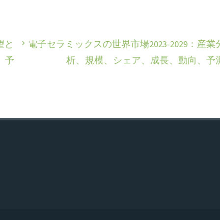
望と
電子セラミックスの世界市場2023-2029：産業
、予
析、規模、シェア、成長、動向、予