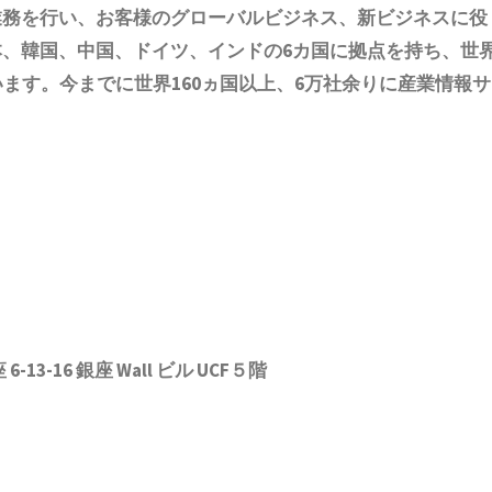
の業務を行い、お客様のグローバルビジネス、新ビジネスに役
本、韓国、中国
、ドイツ、
インド
の6
カ国に拠点を
持ち
、世
います。今までに世界1
6
0ヵ国以上、6万社余りに産業情報サ
3-16 銀座 Wall ビル UCF５階