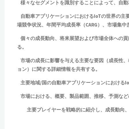
様々なセグメントを識別することによって、自動車
自動車アプリケーションにおけるIoTの世界の主
場競争状況、年間平均成長率（CARG）
、
市場集中
個々の成長動向、将来展望および市場全体への貢献
る。
市場の成長に影響を与える主要な要因（成長性、
ョン）に関する詳細情報を共有する。
主要地域
/
国の自動車アプリケーションにおけるIo
市場における、
概要
、
製品範囲
、
推移、予測
など
主要プレイヤーを戦略的に
紹介
し、成長
動向