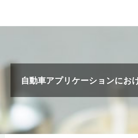
コ
ン
テ
ン
ツ
へ
ス
キ
自動車アプリケーションにおける
ッ
プ