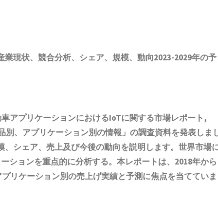
業現状、競合分析、シェア、規模、動向2023-2029年の予
車アプリケーションにおけるIoTに関する市場レポート,
、製品別、アプリケーション別の情報
」の調査資料を発表しま
模
、
シェア
、
売上
及び今後の動向を説明します。世界市場
ューション
を重点的に分析する。
本
レポートは、2018年から
びアプリケーション別の売上げ実績と予測に焦点を当てていま