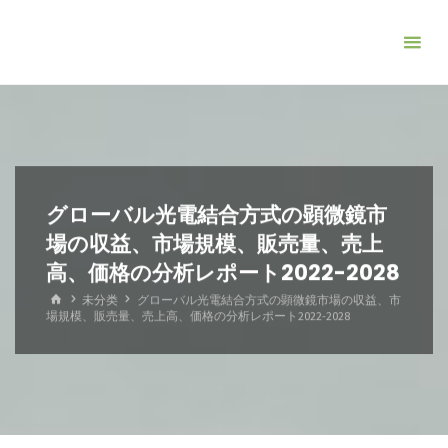
コ
ン
テ
ン
ツ
へ
ス
キ
グローバル光電結合方式の顕微鏡市
ッ
場の収益、市場規模、販売量、売上
プ
高、価格の分析レポート2022-2028
ホ
未分类
グローバル光電結合方式の顕微鏡市場の収益、市
ー
場規模、販売量、売上高、価格の分析レポート2022-2028
ム