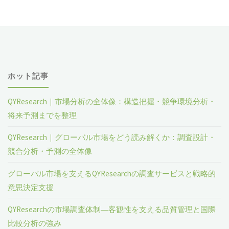
ン
サ
カ
ホット記事
ー
ト
QYResearch｜市場分析の全体像：構造把握・競争環境分析・
将来予測までを整理
リ
QYResearch｜グローバル市場をどう読み解くか：調査設計・
ッ
競合分析・予測の全体像
ジ
グローバル市場を支えるQYResearchの調査サービスと戦略的
意思決定支援
の
世
QYResearchの市場調査体制―客観性を支える品質管理と国際
比較分析の強み