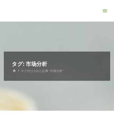
コ
ン
テ
ン
ツ
へ
ス
キ
ッ
タグ:
市场分析
プ
ホ
タグ付けされた記事 "市场分析"
ー
ム