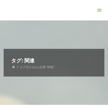
コ
ン
テ
ン
ツ
へ
ス
キ
ッ
タグ:
関連
プ
ホ
タグ付けされた記事 "関連"
ー
ム