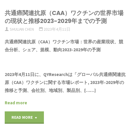
動
共通癌関連抗原（CAA）ワクチンの世界市場
車
の現状と推移2023-2029年までの予測
関
SHULIAN CHEN
2023年4月11日
連
共通癌関連抗原（CAA）ワクチン市場：世界の産業現状、競
合分析、シェア、規模、動向2023-2029年の予測
製
品
2023年4月11日に、QYResearchは「
グローバル共通癌関連抗
の
原（CAA）ワクチンに関する市場レポート, 2023年-2029年の
グ
推移と予測、会社別、地域別、製品別、[……]
ロ
Read more
ー
"共
READ MORE
バ
通