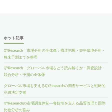
ル
癌
分
関
析
連
レ
ホット記事
抗
ポ
原
QYResearch｜市場分析の全体像：構造把握・競争環境分析・
ー
将来予測までを整理
（CAA）
ト
QYResearch｜グローバル市場をどう読み解くか：調査設計・
ワ
競合分析・予測の全体像
2023"
ク
グローバル市場を支えるQYResearchの調査サービスと戦略的
意思決定支援
チ
ン
QYResearchの市場調査体制―客観性を支える品質管理と国際
比較分析の強み