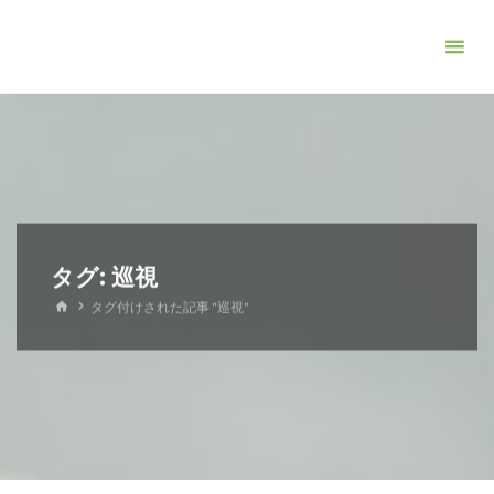
コ
ン
テ
ン
ツ
へ
ス
キ
ッ
タグ:
巡視
プ
ホ
タグ付けされた記事 "巡視"
ー
ム