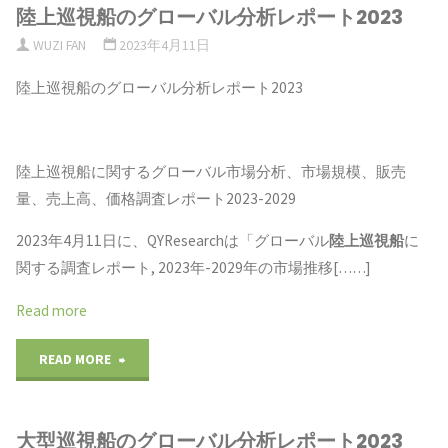
陸上巡視船のグローバル分析レポート2023
巡
WUZI FAN
2023年4月11日
視
陸上巡視船のグローバル分析レポート2023
船
の
陸上巡視船に関するグローバル市場分析、市場規模、販売
グ
量、売上高、価格調査レポート2023-2029
ロ
2023年4月11日に、QYResearchは「グローバル
陸上巡視船
に
関する調査レポート, 2023年-2029年の市場推移[……]
ー
Read more
バ
ル
"陸
READ MORE
分
上
大型巡視船のグローバル分析レポート2023
析
巡