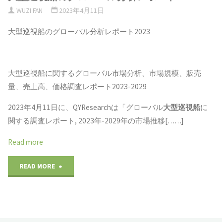
WUZI FAN
2023年4月11日
レ
視
大型巡視船のグローバル分析レポート2023
ポ
船
ー
の
大型巡視船に関するグローバル市場分析、市場規模、販売
ト
グ
量、売上高、価格調査レポート2023-2029
2023"
ロ
2023年4月11日に、QYResearchは「グローバル
大型巡視船
に
関する調査レポート, 2023年-2029年の市場推移[……]
ー
Read more
バ
ル
"大
READ MORE
分
型
析
巡