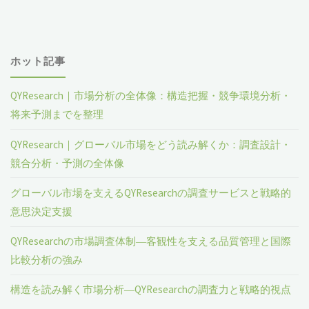
レ
視
ポ
船
ホット記事
ー
の
ト
グ
QYResearch｜市場分析の全体像：構造把握・競争環境分析・
将来予測までを整理
2023"
ロ
QYResearch｜グローバル市場をどう読み解くか：調査設計・
ー
競合分析・予測の全体像
バ
グローバル市場を支えるQYResearchの調査サービスと戦略的
意思決定支援
ル
分
QYResearchの市場調査体制―客観性を支える品質管理と国際
比較分析の強み
析
構造を読み解く市場分析―QYResearchの調査力と戦略的視点
レ