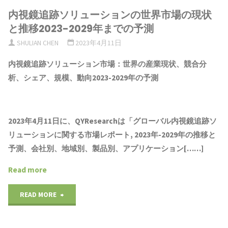
内視鏡追跡ソリューションの世界市場の現状
ト
と推移2023-2029年までの予測
の
SHULIAN CHEN
2023年4月11日
内
内視鏡追跡ソリューション市場：世界の産業現状、競合分
析、シェア、規模、動向2023-2029年の予測
視
鏡
2023年4月11日に、QYResearchは「
グローバル内視鏡追跡ソ
的
リューションに関する市場レポート, 2023年-2029年の推移と
駆
予測、会社別、地域別、製品別、アプリケーション[……]
虫
Read more
の
"内
READ MORE
世
視