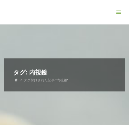
コ
ン
テ
ン
ツ
へ
ス
キ
ッ
タグ:
内視鏡
プ
ホ
タグ付けされた記事 "内視鏡"
ー
ム