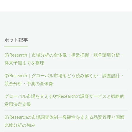
界
鏡
市
追
場
跡
レ
ホット記事
ソ
ポ
リ
QYResearch｜市場分析の全体像：構造把握・競争環境分析・
ー
将来予測までを整理
ュ
ト
QYResearch｜グローバル市場をどう読み解くか：調査設計・
ー
競合分析・予測の全体像
2023-
シ
グローバル市場を支えるQYResearchの調査サービスと戦略的
2029"
意思決定支援
ョ
ン
QYResearchの市場調査体制―客観性を支える品質管理と国際
比較分析の強み
の