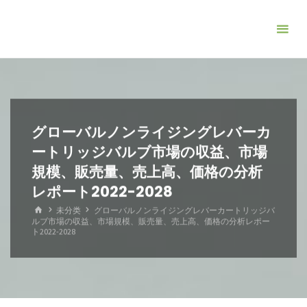
コ
ン
テ
ン
ツ
へ
ス
グローバルノンライジングレバーカ
キ
ートリッジバルブ市場の収益、市場
ッ
規模、販売量、売上高、価格の分析
プ
レポート2022-2028
ホ
未分类
グローバルノンライジングレバーカートリッジバ
ー
ルブ市場の収益、市場規模、販売量、売上高、価格の分析レポー
ム
ト2022-2028