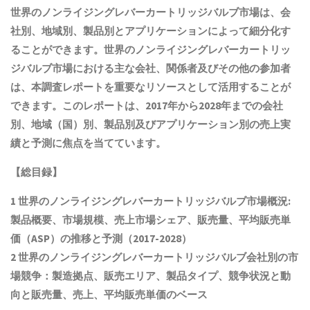
世界のノンライジングレバーカートリッジバルブ市場は、会
社別、地域別、製品別とアプリケーションによって細分化す
ることができます。世界のノンライジングレバーカートリッ
ジバルブ市場における主な会社、関係者及びその他の参加者
は、本調査レポートを重要なリソースとして活用することが
できます。このレポートは、2017年から2028年までの会社
別、地域（国）別、製品別及びアプリケーション別の売上実
績と予測に焦点を当てています。
【総目録】
1 世界の
ノンライジングレバーカートリッジバルブ
市場概況:
製品概要、市場規模
、売上市場シェア、販売量、平均販売単
価（ASP）の推移と予測
（2017-2028）
2 世界の
ノンライジングレバーカートリッジバルブ
会社別の市
場競争：製造拠点、販売エリア、製品タイプ、競争状況と動
向
と
販売量、売上、平均販売単価
の
ベース