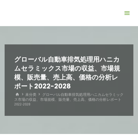
コ
ン
テ
ン
ツ
へ
ス
グローバル自動車排気処理用ハニカ
キ
ムセラミックス市場の収益、市場規
ッ
模、販売量、売上高、価格の分析レ
プ
ポート2022-2028
ホ
未分类
グローバル自動車排気処理用ハニカムセラミック
ー
ス市場の収益、市場規模、販売量、売上高、価格の分析レポート
ム
2022-2028