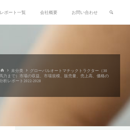
検索
レポート一覧
会社概要
お問い合わせ
、
ホ
未分类
グローバルオートマチックトラクター（30
ー
馬力まで）市場の収益、市場規模、販売量、売上高、価格の
ム
分析レポート2022-2028