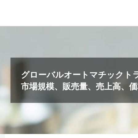
コ
ン
テ
ン
ツ
へ
ス
キ
グローバルオートマチックトラ
ッ
市場規模、販売量、売上高、価格
プ