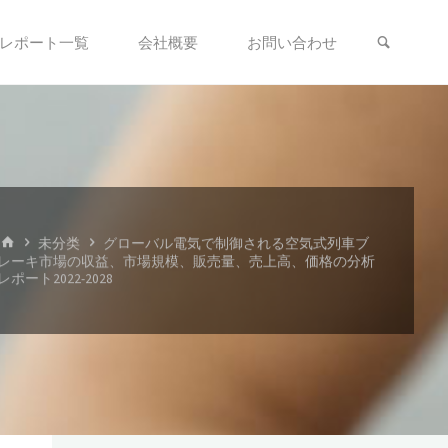
検索
レポート一覧
会社概要
お問い合わせ
ホ
未分类
グローバル電気で制御される空気式列車ブ
ー
レーキ市場の収益、市場規模、販売量、売上高、価格の分析
ム
レポート2022-2028