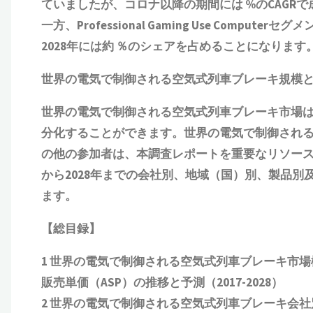
ていましたが、コロナ以降の期間には %のCAGRで
一方、Professional Gaming Use Compu
2028年には約 ％のシェアを占めることになります
世界の
電気で制御される空気式列車ブレーキ
規模
世界の
電気で制御される空気式列車ブレーキ
市場
分化することができます。世界の
電気で制御され
の他の参加者は、本調査レポートを重要なリソース
から2028年までの会社別、地域（国）別、製品
ます。
【総目録】
1 世界の
電気で制御される空気式列車ブレーキ
市場
販売単価（ASP）の推移と予測
（2017-2028）
2 世界の
電気で制御される空気式列車ブレーキ
会社