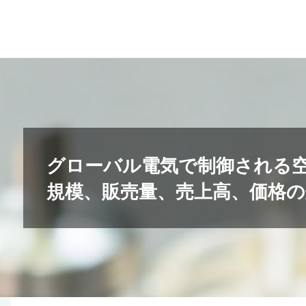
コ
ン
テ
ン
ツ
へ
ス
キ
グローバル電気で制御される
ッ
規模、販売量、売上高、価格の分
プ