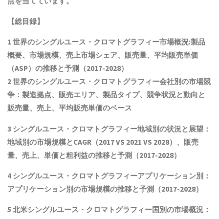
点を当てています。
【総目録】
1 世界の
シングルユース・クロマトグラフィー
市場概況:製品
概要、市場規模
、売上市場シェア、販売量、平均販売単価
（ASP）の推移と予測
（2017-2028）
2 世界の
シングルユース・クロマトグラフィー
会社別の市場競
争：製造拠点、販売エリア、製品タイプ、競争状況と動向
と
販売量、売上、平均販売単価
の
ベース
3
シングルユース・クロマトグラフィー
地域別の状況と展望：
地域別の市場規模とCAGR
（2017 VS 2021 VS 2028）、販売
量、売上、単価と粗利益
の推移と予測（2017-2028）
4
シングルユース・クロマトグラフィー
アプリケーション別：
アプリケーション別の市場規模の推移と予測（2017-2028
）
5 北米
シングルユース・クロマトグラフィー
国別の市場概況
：