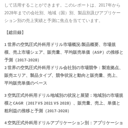
して活用することができます。このレポートは、2017年から
2028年までの会社別、地域（国）別、製品別及びアプリケー
ション別の売上実績と予測に焦点を当てています。
【総目録】
1
世界の空気圧式外科用ドリル市場概況
:
製品概要、市場規
模、売上市場シェア、販売量、平均販売単価（
ASP
）の推移と
予測（
2017-2028
）
2
世界の空気圧式外科用ドリル会社別の市場競争：製造拠点、
販売エリア、製品タイプ、競争状況と動向
と
販売量、売上、
平均販売単価
の
ベース
3
空気圧式外科用ドリル地域別の状況と展望：地域別の市場規
模と
CAGR
（
2017 VS 2021 VS 2028
）、販売量、売上、単価と
粗利益
の推移と予測（
2017-2028
）
4
空気圧式外科用ドリルアプリケーション別：アプリケーショ