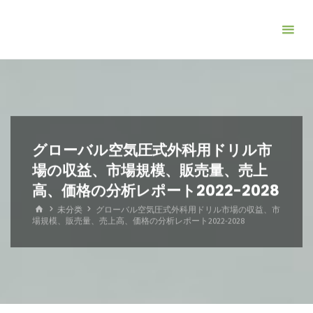
コ
ン
テ
ン
ツ
へ
ス
キ
グローバル空気圧式外科用ドリル市
ッ
場の収益、市場規模、販売量、売上
プ
高、価格の分析レポート2022-2028
ホ
未分类
グローバル空気圧式外科用ドリル市場の収益、市
ー
場規模、販売量、売上高、価格の分析レポート2022-2028
ム