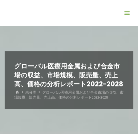
コ
ン
テ
ン
ツ
へ
ス
キ
グローバル医療用金属および合金市
ッ
場の収益、市場規模、販売量、売上
プ
高、価格の分析レポート2022-2028
ホ
未分类
グローバル医療用金属および合金市場の収益、市
ー
場規模、販売量、売上高、価格の分析レポート2022-2028
ム