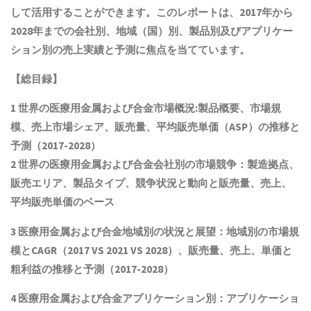
して活用することができます。このレポートは、2017年から
2028年までの会社別、地域（国）別、製品別及びアプリケー
ション別の売上実績と予測に焦点を当てています。
【総目録】
1 世界の
医療用金属および合金
市場概況:製品概要、市場規
模
、売上市場シェア、販売量、平均販売単価（ASP）の推移と
予測
（2017-2028）
2 世界の
医療用金属および合金
会社別の市場競争：製造拠点、
販売エリア、製品タイプ、競争状況と動向
と
販売量、売上、
平均販売単価
の
ベース
3
医療用金属および合金
地域別の状況と展望：地域別の市場規
模とCAGR
（2017 VS 2021 VS 2028）、販売量、売上、単価と
粗利益
の推移と予測（2017-2028）
4
医療用金属および合金
アプリケーション別：アプリケーショ