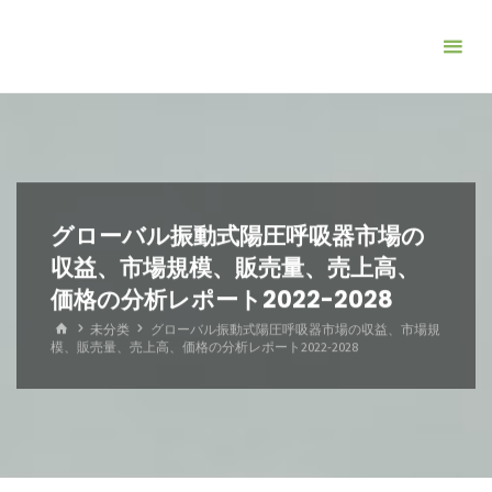
コ
ン
テ
ン
ツ
へ
ス
キ
グローバル振動式陽圧呼吸器市場の
ッ
収益、市場規模、販売量、売上高、
プ
価格の分析レポート2022-2028
ホ
未分类
グローバル振動式陽圧呼吸器市場の収益、市場規
ー
模、販売量、売上高、価格の分析レポート2022-2028
ム