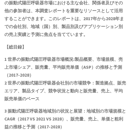
の
振動式陽圧呼吸器
市場における主な会社、関係者及びその
他の参加者は、本調査レポートを重要なリソースとして活用
することができます。このレポートは、2017年から2028年ま
での会社別、地域（国）別、製品別及びアプリケーション別
の売上実績と予測に焦点を当てています。
【総目録】
1 世界の
振動式陽圧呼吸器
市場概況:製品概要、市場規模
、売
上市場シェア、販売量、平均販売単価（ASP）の推移と予測
（2017-2028）
2 世界の
振動式陽圧呼吸器
会社別の市場競争：製造拠点、販売
エリア、製品タイプ、競争状況と動向
と
販売量、売上、平均
販売単価
の
ベース
3
振動式陽圧呼吸器
地域別の状況と展望：地域別の市場規模と
CAGR
（2017 VS 2021 VS 2028）、販売量、売上、単価と粗利
益
の推移と予測（2017-2028）