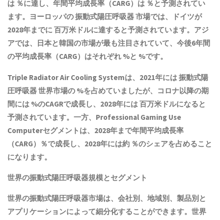
は ％に達し、年間平均成長率（CARG）は ％と予測されてい
ます。ヨーロッパの
振動式陽圧呼吸器
市場では、ドイツが
2028年までに 百万米ドルに達すると予測されています。アジ
アでは、日本と韓国の市場が最も注目されていて、今後6年間
の平均成長率（CARG）はそれぞれ %と %です。
Triple Radiator Air Cooling Systemは、2021年には
振動式陽
圧呼吸器
世界市場の %を占めていましたが、コロナ以降の期
間には %のCAGRで成長し、2028年には 百万米ドルになると
予測されています。一方、Professional Gaming Use
Computerセグメントは、2028年まで年間平均成長率
（CARG）％で成長し、2028年には約 ％のシェアを占めること
になります。
世界の
振動式陽圧呼吸器
規模とセグメント
世界の
振動式陽圧呼吸器
市場は、会社別、地域別、製品別と
アプリケーションによって細分化することができます。世界