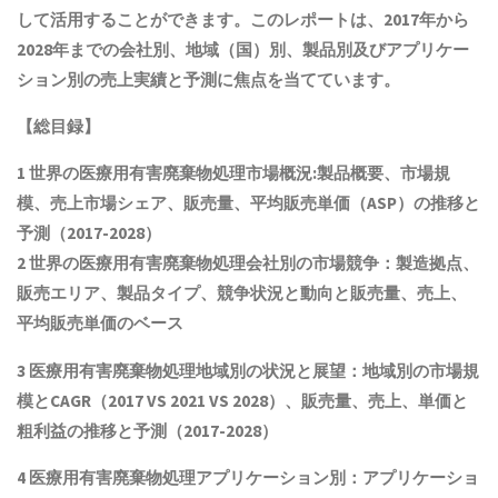
して活用することができます。このレポートは、2017年から
2028年までの会社別、地域（国）別、製品別及びアプリケー
ション別の売上実績と予測に焦点を当てています。
【総目録】
1 世界の
医療用有害廃棄物処理
市場概況:製品概要、市場規
模
、売上市場シェア、販売量、平均販売単価（ASP）の推移と
予測
（2017-2028）
2 世界の
医療用有害廃棄物処理
会社別の市場競争：製造拠点、
販売エリア、製品タイプ、競争状況と動向
と
販売量、売上、
平均販売単価
の
ベース
3
医療用有害廃棄物処理
地域別の状況と展望：地域別の市場規
模とCAGR
（2017 VS 2021 VS 2028）、販売量、売上、単価と
粗利益
の推移と予測（2017-2028）
4
医療用有害廃棄物処理
アプリケーション別：アプリケーショ