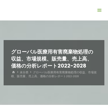
コ
ン
テ
ン
ツ
へ
ス
キ
グローバル医療用有害廃棄物処理の
ッ
収益、市場規模、販売量、売上高、
プ
価格の分析レポート2022-2028
ホ
未分类
グローバル医療用有害廃棄物処理の収益、市場規
ー
模、販売量、売上高、価格の分析レポート2022-2028
ム