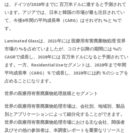
は、ドイツが2028年までに 百万米ドルに達すると予測されて
います。アジアでは、日本と韓国の市場が最も注目されてい
て、今後6年間の平均成長率（CARG）はそれぞれ %と %で
す。
Laminated Glassは、2021年には
医療用有害廃棄物処理
世界
市場の %を占めていましたが、コロナ以降の期間には %の
CAGRで成長し、2028年には 百万米ドルになると予測されてい
ます。一方、Residential Useセグメントは、2028年まで年間
平均成長率（CARG）％で成長し、2028年には約 ％のシェアを
占めることになります。
世界の
医療用有害廃棄物処理
規模とセグメント
世界の
医療用有害廃棄物処理
市場は、会社別、地域別、製品
別とアプリケーションによって細分化することができます。
世界の
医療用有害廃棄物処理
市場における主な会社、関係者
及びその他の参加者は、本調査レポートを重要なリソースと