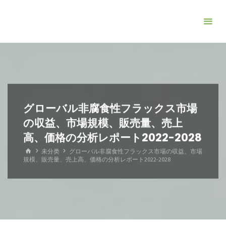
コ
ン
テ
ン
ツ
へ
ス
キ
グローバル非腐食性フラックス市場
ッ
の収益、市場規模、販売量、売上
プ
高、価格の分析レポート2022-2028
ホ
未分类
グローバル非腐食性フラックス市場の収益、市場
ー
規模、販売量、売上高、価格の分析レポート2022-2028
ム