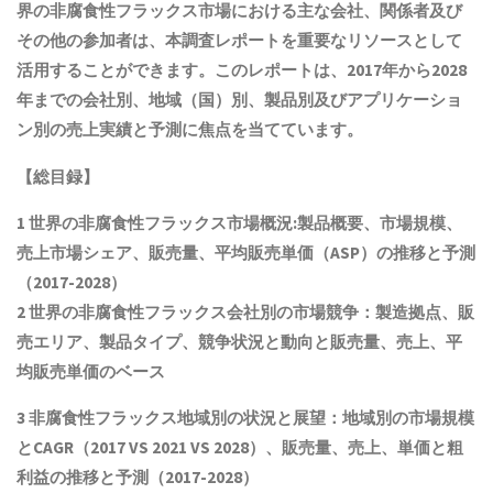
界の
非腐食性フラックス
市場における主な会社、関係者及び
その他の参加者は、本調査レポートを重要なリソースとして
活用することができます。このレポートは、2017年から2028
年までの会社別、地域（国）別、製品別及びアプリケーショ
ン別の売上実績と予測に焦点を当てています。
【総目録】
1 世界の
非腐食性フラックス
市場概況:製品概要、市場規模
、
売上市場シェア、販売量、平均販売単価（ASP）の推移と予測
（2017-2028）
2 世界の
非腐食性フラックス
会社別の市場競争：製造拠点、販
売エリア、製品タイプ、競争状況と動向
と
販売量、売上、平
均販売単価
の
ベース
3
非腐食性フラックス
地域別の状況と展望：地域別の市場規模
とCAGR
（2017 VS 2021 VS 2028）、販売量、売上、単価と粗
利益
の推移と予測（2017-2028）