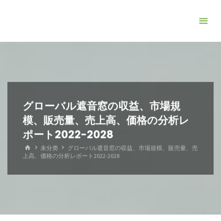
コ
ン
テ
ン
ツ
へ
ス
キ
グローバル遮音窓の収益、市場規
ッ
模、販売量、売上高、価格の分析レ
プ
ポート2022-2028
ホ
未分类
グローバル遮音窓の収益、市場規模、販売量、売
ー
上高、価格の分析レポート2022-2028
ム