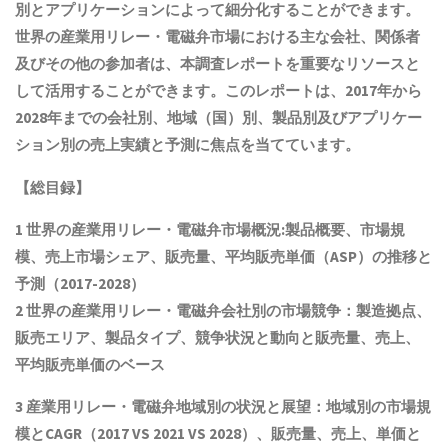
別とアプリケーションによって細分化することができます。
世界の
産業用リレー・電磁弁
市場における主な会社、関係者
及びその他の参加者は、本調査レポートを重要なリソースと
して活用することができます。このレポートは、2017年から
2028年までの会社別、地域（国）別、製品別及びアプリケー
ション別の売上実績と予測に焦点を当てています。
【総目録】
1 世界の
産業用リレー・電磁弁
市場概況:製品概要、市場規
模
、売上市場シェア、販売量、平均販売単価（ASP）の推移と
予測
（2017-2028）
2 世界の
産業用リレー・電磁弁
会社別の市場競争：製造拠点、
販売エリア、製品タイプ、競争状況と動向
と
販売量、売上、
平均販売単価
の
ベース
3
産業用リレー・電磁弁
地域別の状況と展望：地域別の市場規
模とCAGR
（2017 VS 2021 VS 2028）、販売量、売上、単価と