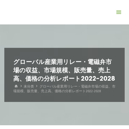
コ
ン
テ
ン
ツ
へ
ス
キ
グローバル産業用リレー・電磁弁市
ッ
場の収益、市場規模、販売量、売上
プ
高、価格の分析レポート2022-2028
ホ
未分类
グローバル産業用リレー・電磁弁市場の収益、市
ー
場規模、販売量、売上高、価格の分析レポート2022-2028
ム