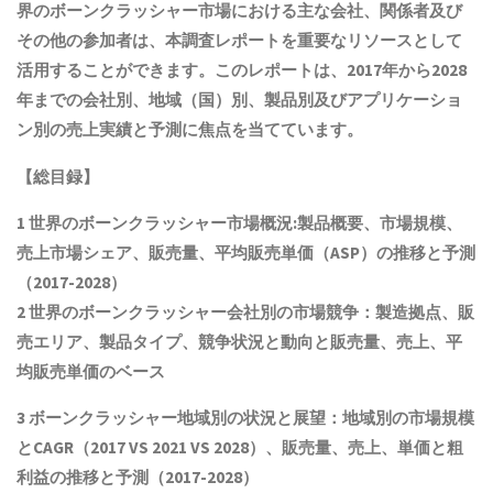
界の
ボーンクラッシャー
市場における主な会社、関係者及び
その他の参加者は、本調査レポートを重要なリソースとして
活用することができます。このレポートは、2017年から2028
年までの会社別、地域（国）別、製品別及びアプリケーショ
ン別の売上実績と予測に焦点を当てています。
【総目録】
1 世界の
ボーンクラッシャー
市場概況:製品概要、市場規模
、
売上市場シェア、販売量、平均販売単価（ASP）の推移と予測
（2017-2028）
2 世界の
ボーンクラッシャー
会社別の市場競争：製造拠点、販
売エリア、製品タイプ、競争状況と動向
と
販売量、売上、平
均販売単価
の
ベース
3
ボーンクラッシャー
地域別の状況と展望：地域別の市場規模
とCAGR
（2017 VS 2021 VS 2028）、販売量、売上、単価と粗
利益
の推移と予測（2017-2028）